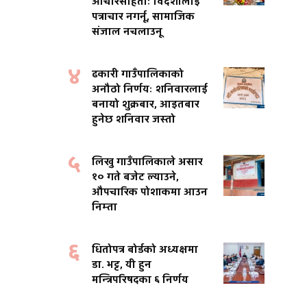
आचारसंहिताः विदेशीलाई
पत्राचार नगर्नू, सामाजिक
संजाल नचलाउनू
४
ढकारी गाउँपालिकाको
अनौठो निर्णयः शनिवारलाई
बनायो शुक्रबार, आइतबार
हुनेछ शनिवार जस्तो
५
लिखु गाउँपालिकाले असार
१० गते बजेट ल्याउने,
औपचारिक पोशाकमा आउन
निम्ता
६
धितोपत्र बोर्डको अध्यक्षमा
डा. भट्ट, यी हुन
मन्त्रिपरिषदका ६ निर्णय