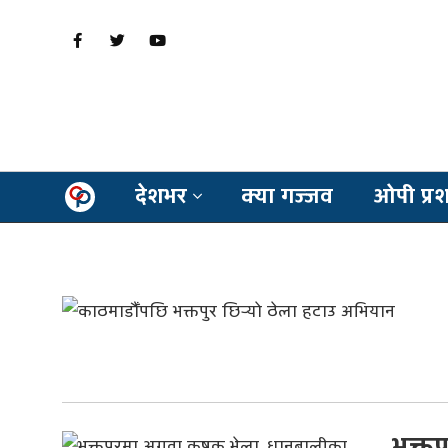
देशभर
क्या गज्जव
ओपी प्र