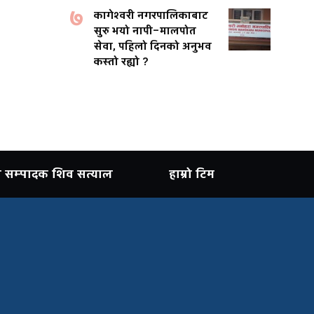
७
कागेश्वरी नगरपालिकाबाट
सुरु भयो नापी–मालपोत
सेवा, पहिलो दिनको अनुभव
कस्तो रह्यो ?
ान सम्पादक शिव सत्याल
हाम्रो टिम