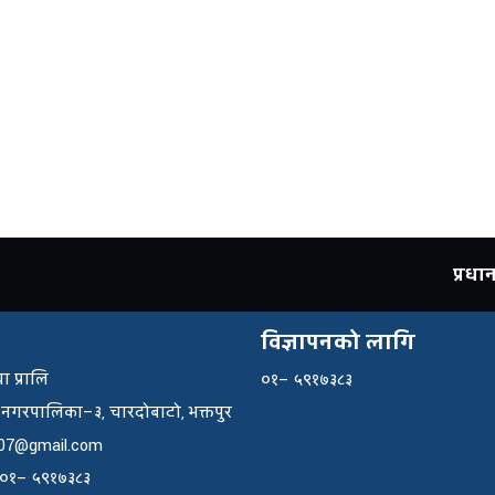
प्रध
विज्ञापनको लागि
ा प्रालि
०१– ५९१७३८३
 नगरपालिका–३, चारदोबाटो, भक्तपुर
07@gmail.com
: ०१– ५९१७३८३