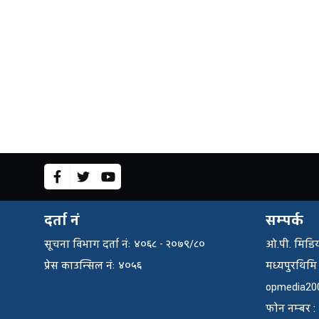
दर्ता नं
सम्पर्क
सूचना विभाग दर्ता नंः ४०६८ - २०७९/८०
ओ.पी. मिडिय
प्रेस काउन्सिल नंः ४०५६
मध्यपुरथिमि
opmedia20
फाेन नम्बर 