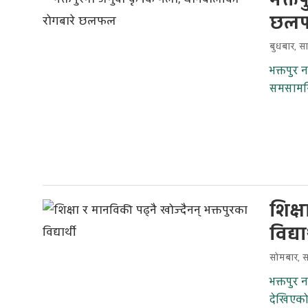
भक्त
छल
बुधबार, स
भक्तपुर
समसामयि
शिक्ष
विद्या
सोमबार, 
भक्तपुर 
देखिएक