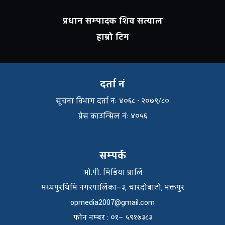
प्रधान सम्पादक शिव सत्याल
हाम्रो टिम
दर्ता नं
सूचना विभाग दर्ता नंः ४०६८ - २०७९/८०
प्रेस काउन्सिल नंः ४०५६
सम्पर्क
ओ.पी. मिडिया प्रालि
मध्यपुरथिमि नगरपालिका–३, चारदोबाटो, भक्तपुर
opmedia2007@gmail.com
फाेन नम्बर : ०१– ५९१७३८३