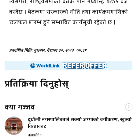
त्यसैगरी, राष्ट्रियसभाको बैठक पनि मध्यान्ह १२ः१५ बजे
बस्दैछ । बैठकमा सरकारको नीति तथा कार्यक्रममाथिको
छलफल प्रारम्भ हुने सम्भावित कार्यसूची रहेको छ ।
प्रकाशित मिति: बुधबार, वैशाख ३०, २०८३
०७:३९
प्रतिक्रिया दिनुहोस्
क्या गज्जव
दुधौली नगरपालिकाले सक्यो जग्गाको वर्गीकरण, खुल्यो
कित्ताकाट
वडापालिका