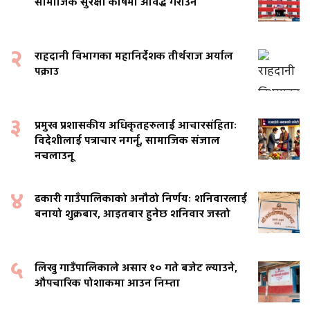
सामाजिक सुरक्षा कोषमा आवद्ध गराउने
२
राहदानी विभागका महानिर्देशक तीर्थराज अर्याल
पक्राउ
३
प्रमुख प्रशासकीय अधिकृतहरुलाई आचारसंहिताः
विदेशीलाई पत्राचार नगर्नू, सामाजिक संजाल
नचलाउनू
४
ढकारी गाउँपालिकाको अनौठो निर्णयः शनिवारलाई
बनायो शुक्रबार, आइतबार हुनेछ शनिवार जस्तो
५
लिखु गाउँपालिकाले असार १० गते बजेट ल्याउने,
औपचारिक पोशाकमा आउन निम्ता