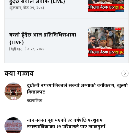
हुँदैछ सवाल जवाफ {LIVE}
शुक्रबार, जेठ २९, २०८३
यस्तो हुँदैछ आज प्रतिनिधिसभामा
{LIVE}
बिहीबार, जेठ २८, २०८३
क्या गज्जव
दुधौली नगरपालिकाले सक्यो जग्गाको वर्गीकरण, खुल्यो
कित्ताकाट
वडापालिका
नाप नक्सा पूरा भएको ३८ वर्षपछि परशुराम
नगरपालिकाका १२ परिवारले पाए लालपुर्जा