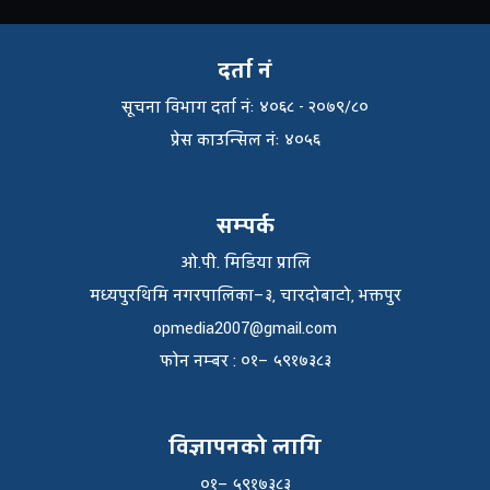
दर्ता नं
सूचना विभाग दर्ता नंः ४०६८ - २०७९/८०
प्रेस काउन्सिल नंः ४०५६
सम्पर्क
ओ.पी. मिडिया प्रालि
मध्यपुरथिमि नगरपालिका–३, चारदोबाटो, भक्तपुर
opmedia2007@gmail.com
फाेन नम्बर : ०१– ५९१७३८३
विज्ञापनको लागि
०१– ५९१७३८३