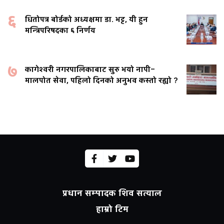
६
धितोपत्र बोर्डको अध्यक्षमा डा. भट्ट, यी हुन
मन्त्रिपरिषदका ६ निर्णय
७
कागेश्वरी नगरपालिकाबाट सुरु भयो नापी–
मालपोत सेवा, पहिलो दिनको अनुभव कस्तो रह्यो ?
प्रधान सम्पादक शिव सत्याल
हाम्रो टिम