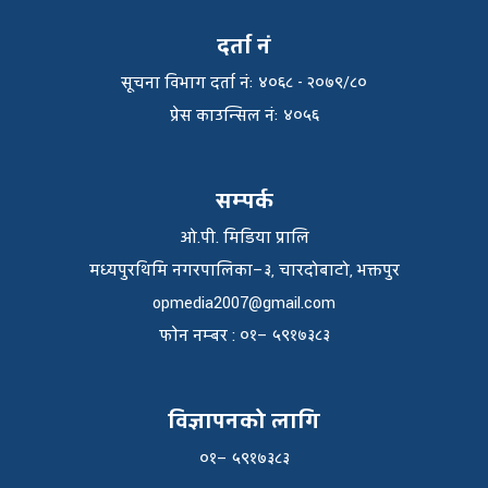
दर्ता नं
सूचना विभाग दर्ता नंः ४०६८ - २०७९/८०
प्रेस काउन्सिल नंः ४०५६
सम्पर्क
ओ.पी. मिडिया प्रालि
मध्यपुरथिमि नगरपालिका–३, चारदोबाटो, भक्तपुर
opmedia2007@gmail.com
फाेन नम्बर : ०१– ५९१७३८३
विज्ञापनको लागि
०१– ५९१७३८३