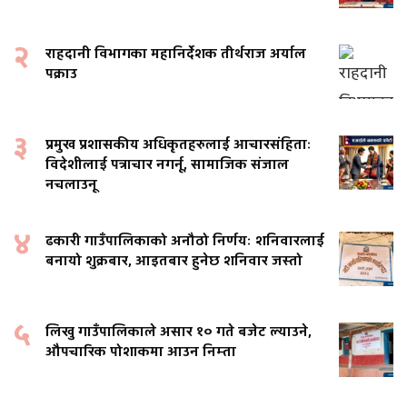
२
राहदानी विभागका महानिर्देशक तीर्थराज अर्याल
पक्राउ
३
प्रमुख प्रशासकीय अधिकृतहरुलाई आचारसंहिताः
विदेशीलाई पत्राचार नगर्नू, सामाजिक संजाल
नचलाउनू
४
ढकारी गाउँपालिकाको अनौठो निर्णयः शनिवारलाई
बनायो शुक्रबार, आइतबार हुनेछ शनिवार जस्तो
५
लिखु गाउँपालिकाले असार १० गते बजेट ल्याउने,
औपचारिक पोशाकमा आउन निम्ता