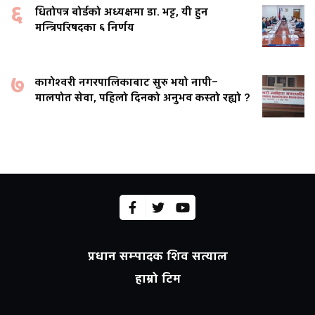
६
धितोपत्र बोर्डको अध्यक्षमा डा. भट्ट, यी हुन
मन्त्रिपरिषदका ६ निर्णय
७
कागेश्वरी नगरपालिकाबाट सुरु भयो नापी–
मालपोत सेवा, पहिलो दिनको अनुभव कस्तो रह्यो ?
प्रधान सम्पादक शिव सत्याल
हाम्रो टिम