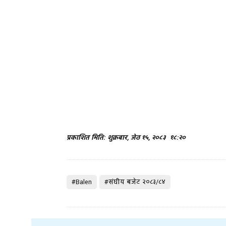
प्रकाशित मिति: शुक्रबार, जेठ १५, २०८३
१८:२०
#Balen
#संघीय बजेट २०८३/८४