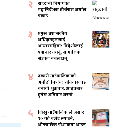
२
राहदानी विभागका
महानिर्देशक तीर्थराज अर्याल
पक्राउ
३
प्रमुख प्रशासकीय
अधिकृतहरुलाई
आचारसंहिताः विदेशीलाई
पत्राचार नगर्नू, सामाजिक
संजाल नचलाउनू
४
ढकारी गाउँपालिकाको
अनौठो निर्णयः शनिवारलाई
बनायो शुक्रबार, आइतबार
हुनेछ शनिवार जस्तो
५
लिखु गाउँपालिकाले असार
१० गते बजेट ल्याउने,
औपचारिक पोशाकमा आउन