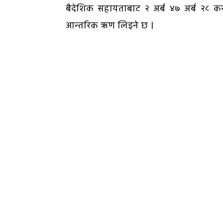
बैदेशिक सहायताबाट २ अर्ब ४७ अर्ब २८ करोड
आन्तरिक ऋण लिइने छ ।