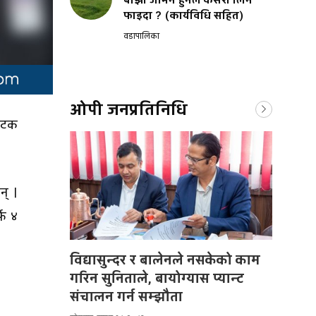
बाँझो जमिन हुनेले कसरी लिने
फाइदा ? (कार्यविधि सहित)
वडापालिका
ओपी जनप्रतिनिधि
 पटक
न् ।
्फ ४
विद्यासुन्दर र बालेनले नसकेको काम
गरिन सुनिताले, बायोग्यास प्यान्ट
संचालन गर्न सम्झौता