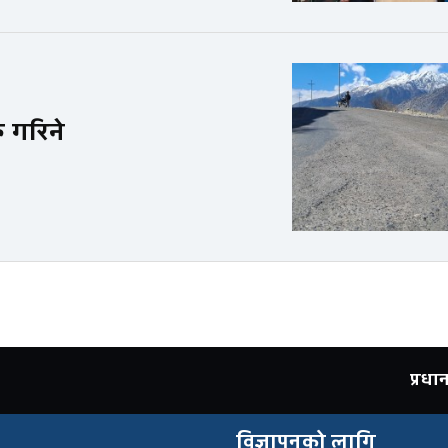
ु गरिने
प्रध
विज्ञापनको लागि