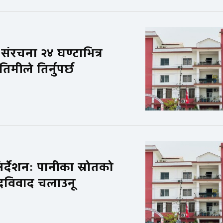
ंरचना २४ घण्टाभित्र
मीले तिर्नुपर्छ
्देशनः पानीका स्रोतको
ादविवाद चलाउनू