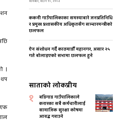
सोमबार, साउन १८, २०८३
देशन
ककनी गाउँपालिकाका समस्याबारे जनप्रतिनिधि
र प्रमुख प्रशासकीय अधिकृतसँग सञ्चारमन्त्रीको
छलफल
ेपछि
ऐन संशोधन गर्दै काठमाडौँ महानगर, असार २५
गते बोलाइएको सभामा छलफल हुने
यो ।
 थप
साताको लोकप्रीय
१
बडिगाड गाउँपालिकाले
करारका सबै कर्मचारीलाई
ि एक
सामाजिक सुरक्षा कोषमा
आवद्ध गराउने
ुलाल