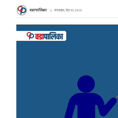
वडापालिका
मंगलबार, जेठ १९, २०८३