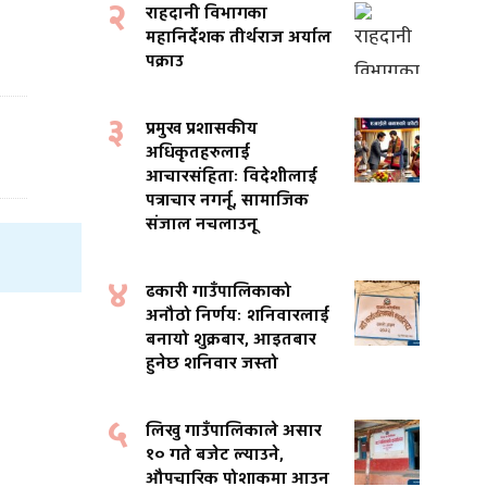
२
राहदानी विभागका
महानिर्देशक तीर्थराज अर्याल
पक्राउ
३
प्रमुख प्रशासकीय
अधिकृतहरुलाई
आचारसंहिताः विदेशीलाई
पत्राचार नगर्नू, सामाजिक
संजाल नचलाउनू
४
ढकारी गाउँपालिकाको
अनौठो निर्णयः शनिवारलाई
बनायो शुक्रबार, आइतबार
हुनेछ शनिवार जस्तो
५
लिखु गाउँपालिकाले असार
१० गते बजेट ल्याउने,
औपचारिक पोशाकमा आउन