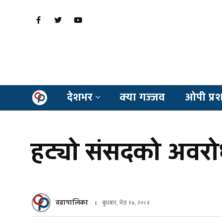
देशभर
क्या गज्जव
ओपी प्र
हट्यो संसदको अवरो
वडापालिका
बुधबार, जेठ २७, २०८३