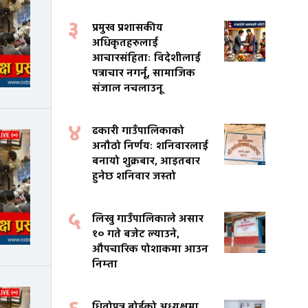
३
प्रमुख प्रशासकीय
अधिकृतहरुलाई
आचारसंहिताः विदेशीलाई
पत्राचार नगर्नू, सामाजिक
संजाल नचलाउनू
४
ढकारी गाउँपालिकाको
अनौठो निर्णयः शनिवारलाई
बनायो शुक्रबार, आइतबार
हुनेछ शनिवार जस्तो
५
लिखु गाउँपालिकाले असार
१० गते बजेट ल्याउने,
औपचारिक पोशाकमा आउन
निम्ता
धितोपत्र बोर्डको अध्यक्षमा