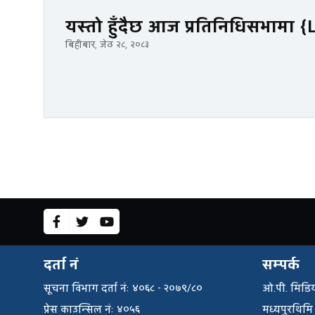
यस्तो हुँदैछ आज प्रतिनिधिसभामा {
बिहीबार, जेठ २८, २०८३
दर्ता नं
सम्पर्क
सूचना विभाग दर्ता नंः ४०६८ - २०७९/८०
ओ.पी. मिडिय
प्रेस काउन्सिल नंः ४०५६
मध्यपुरथिमि