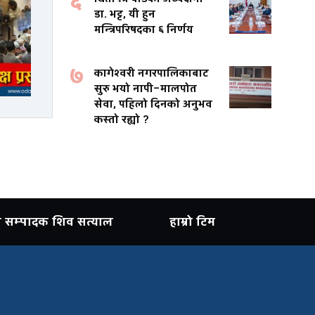
६
डा. भट्ट, यी हुन
मन्त्रिपरिषदका ६ निर्णय
७
कागेश्वरी नगरपालिकाबाट
सुरु भयो नापी–मालपोत
सेवा, पहिलो दिनको अनुभव
कस्तो रह्यो ?
ान सम्पादक शिव सत्याल
हाम्रो टिम