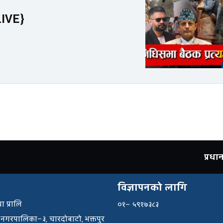
LIVE}
प्रध
विज्ञापनको लागि
ा प्रालि
०१– ५९१७३८३
 नगरपालिका–३, चारदोबाटो, भक्तपुर