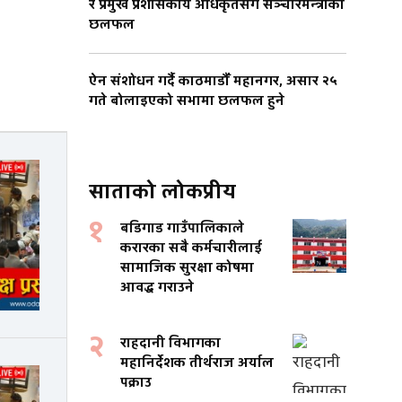
र प्रमुख प्रशासकीय अधिकृतसँग सञ्चारमन्त्रीको
छलफल
ऐन संशोधन गर्दै काठमाडौँ महानगर, असार २५
गते बोलाइएको सभामा छलफल हुने
साताको लोकप्रीय
१
बडिगाड गाउँपालिकाले
करारका सबै कर्मचारीलाई
सामाजिक सुरक्षा कोषमा
आवद्ध गराउने
२
राहदानी विभागका
महानिर्देशक तीर्थराज अर्याल
पक्राउ