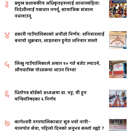
३
प्रमुख प्रशासकीय अधिकृतहरुलाई आचारसंहिताः
विदेशीलाई पत्राचार नगर्नू, सामाजिक संजाल
नचलाउनू
४
ढकारी गाउँपालिकाको अनौठो निर्णयः शनिवारलाई
बनायो शुक्रबार, आइतबार हुनेछ शनिवार जस्तो
५
लिखु गाउँपालिकाले असार १० गते बजेट ल्याउने,
औपचारिक पोशाकमा आउन निम्ता
६
धितोपत्र बोर्डको अध्यक्षमा डा. भट्ट, यी हुन
मन्त्रिपरिषदका ६ निर्णय
७
कागेश्वरी नगरपालिकाबाट सुरु भयो नापी–
मालपोत सेवा, पहिलो दिनको अनुभव कस्तो रह्यो ?