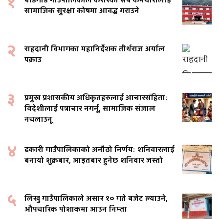
१
बडिगाड गाउँपालिकाले करारका सबै कर्मचारीलाई
सामाजिक सुरक्षा कोषमा आवद्ध गराउने
२
राहदानी विभागका महानिर्देशक तीर्थराज अर्याल
पक्राउ
३
प्रमुख प्रशासकीय अधिकृतहरुलाई आचारसंहिताः
विदेशीलाई पत्राचार नगर्नू, सामाजिक संजाल
नचलाउनू
४
ढकारी गाउँपालिकाको अनौठो निर्णयः शनिवारलाई
बनायो शुक्रबार, आइतबार हुनेछ शनिवार जस्तो
५
लिखु गाउँपालिकाले असार १० गते बजेट ल्याउने,
औपचारिक पोशाकमा आउन निम्ता