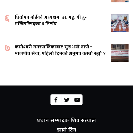
६
धितोपत्र बोर्डको अध्यक्षमा डा. भट्ट, यी हुन
मन्त्रिपरिषदका ६ निर्णय
७
कागेश्वरी नगरपालिकाबाट सुरु भयो नापी–
मालपोत सेवा, पहिलो दिनको अनुभव कस्तो रह्यो ?
प्रधान सम्पादक शिव सत्याल
हाम्रो टिम