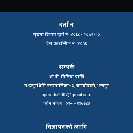
दर्ता नं
सूचना विभाग दर्ता नंः ४०६८ - २०७९/८०
प्रेस काउन्सिल नंः ४०५६
सम्पर्क
ओ.पी. मिडिया प्रालि
मध्यपुरथिमि नगरपालिका–३, चारदोबाटो, भक्तपुर
opmedia2007@gmail.com
फाेन नम्बर : ०१– ५९१७३८३
विज्ञापनको लागि