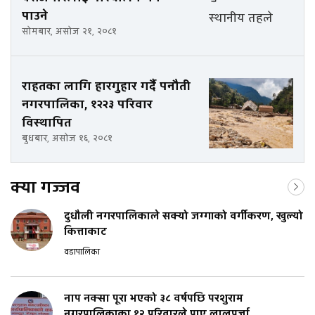
पाउने
सोमबार, असोज २१, २०८१
राहतका लागि हारगुहार गर्दै पनौती
नगरपालिका, १२२३ परिवार
विस्थापित
बुधबार, असोज १६, २०८१
क्या गज्जव
दुधौली नगरपालिकाले सक्यो जग्गाको वर्गीकरण, खुल्यो
कित्ताकाट
वडापालिका
नाप नक्सा पूरा भएको ३८ वर्षपछि परशुराम
नगरपालिकाका १२ परिवारले पाए लालपुर्जा