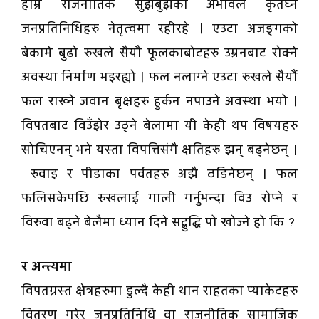
हाम्रै राजनीतिक सुझबुझको अभावले कृतघ्न
जनप्रतिनिधिहरु नेतृत्वमा रहीरहे । एउटा अजङ्गको
बेकामे बुढो रुखले सैयौ फूलकाबोटहरु उम्रनबाट रोक्ने
अवस्था निर्माण भइरह्यो । फल नलाग्ने एउटा रुखले सैयौं
फल राख्ने जवान बृक्षहरु हुर्कन नपाउने अवस्था भयो ।
विपतबाट विउँझेर उठ्ने बेलामा यी केही थप विषयहरु
सोचिएनन् भने यस्ता विपत्तिसंगै क्षतिहरु झन् बढ्नेछन् ।
रुवाइ र पीडाका पर्वतहरु अझै ठडिनेछन् । फल
फलिसकेपछि रुखलाई गाली गर्नुभन्दा विउ रोप्ने र
विरुवा बढ्ने बेलैमा ध्यान दिने सद्बुद्धि पो खोज्ने हो कि ?
र अन्त्यमा
विपतग्रस्त क्षेत्रहरुमा डुल्दै केही थान राहतका प्याकेटहरु
वितरण गरेर जनप्रतिनिधि वा राजनीतिक सामाजिक