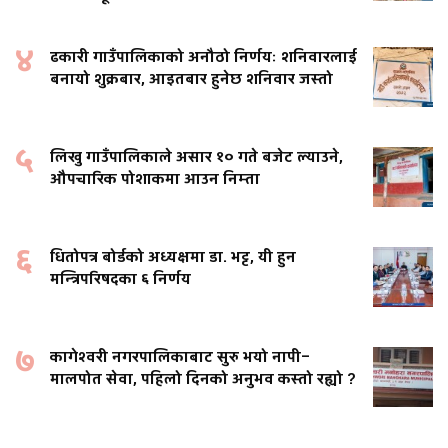
४
ढकारी गाउँपालिकाको अनौठो निर्णयः शनिवारलाई
बनायो शुक्रबार, आइतबार हुनेछ शनिवार जस्तो
५
लिखु गाउँपालिकाले असार १० गते बजेट ल्याउने,
औपचारिक पोशाकमा आउन निम्ता
६
धितोपत्र बोर्डको अध्यक्षमा डा. भट्ट, यी हुन
मन्त्रिपरिषदका ६ निर्णय
७
कागेश्वरी नगरपालिकाबाट सुरु भयो नापी–
मालपोत सेवा, पहिलो दिनको अनुभव कस्तो रह्यो ?