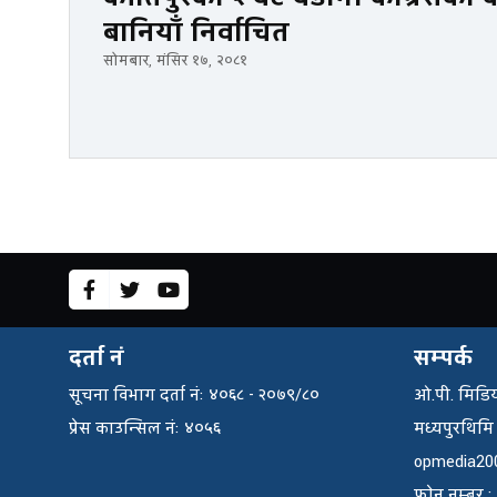
बानियाँ निर्वाचित
सोमबार, मंसिर १७, २०८१
दर्ता नं
सम्पर्क
सूचना विभाग दर्ता नंः ४०६८ - २०७९/८०
ओ.पी. मिडिय
प्रेस काउन्सिल नंः ४०५६
मध्यपुरथिमि
opmedia20
फाेन नम्बर 