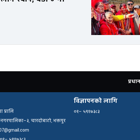
प्रध
विज्ञापनको लागि
ा प्रालि
०१– ५९१७३८३
 नगरपालिका–३, चारदोबाटो, भक्तपुर
07@gmail.com
: ०१– ५९१७३८३