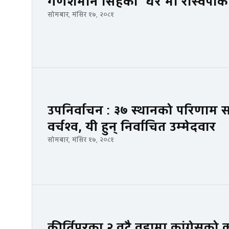
गणेशमान सिंहको ‘घर’मा रास्वपाक
सोमबार, मंसिर १७, २०८१
उपनिर्वाचन : ३७ स्थानको परिणाम सार
वर्चश्व, यी हुन् निर्वाचित उम्मेदवार
सोमबार, मंसिर १७, २०८१
कीर्तिपुरका २ वटै वडामा कांग्रेसको 