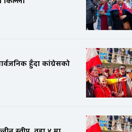
ो किल्ला
्वजनिक हुँदा कांग्रेसको
क्लीन स्वीप, वडा ४ मा