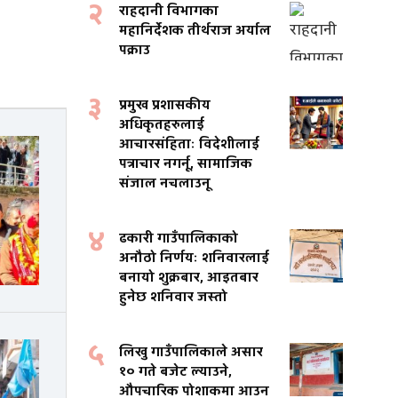
२
राहदानी विभागका
महानिर्देशक तीर्थराज अर्याल
पक्राउ
३
प्रमुख प्रशासकीय
अधिकृतहरुलाई
आचारसंहिताः विदेशीलाई
पत्राचार नगर्नू, सामाजिक
संजाल नचलाउनू
४
ढकारी गाउँपालिकाको
अनौठो निर्णयः शनिवारलाई
बनायो शुक्रबार, आइतबार
हुनेछ शनिवार जस्तो
५
लिखु गाउँपालिकाले असार
१० गते बजेट ल्याउने,
औपचारिक पोशाकमा आउन