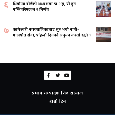
६
धितोपत्र बोर्डको अध्यक्षमा डा. भट्ट, यी हुन
मन्त्रिपरिषदका ६ निर्णय
७
कागेश्वरी नगरपालिकाबाट सुरु भयो नापी–
मालपोत सेवा, पहिलो दिनको अनुभव कस्तो रह्यो ?
प्रधान सम्पादक शिव सत्याल
हाम्रो टिम