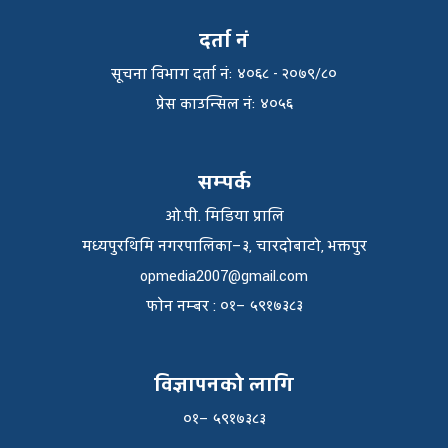
दर्ता नं
सूचना विभाग दर्ता नंः ४०६८ - २०७९/८०
प्रेस काउन्सिल नंः ४०५६
सम्पर्क
ओ.पी. मिडिया प्रालि
मध्यपुरथिमि नगरपालिका–३, चारदोबाटो, भक्तपुर
opmedia2007@gmail.com
फाेन नम्बर : ०१– ५९१७३८३
विज्ञापनको लागि
०१– ५९१७३८३