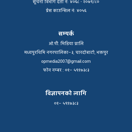
सूचना विभाग दर्ता नंः ४०६८ - २०७९/८०
प्रेस काउन्सिल नंः ४०५६
सम्पर्क
ओ.पी. मिडिया प्रालि
मध्यपुरथिमि नगरपालिका–३, चारदोबाटो, भक्तपुर
opmedia2007@gmail.com
फाेन नम्बर : ०१– ५९१७३८३
विज्ञापनको लागि
०१– ५९१७३८३