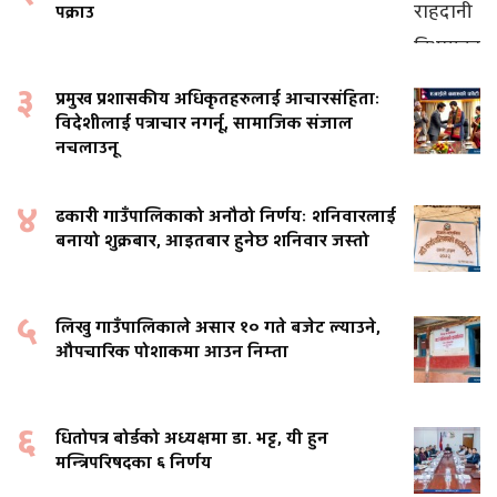
पक्राउ
३
प्रमुख प्रशासकीय अधिकृतहरुलाई आचारसंहिताः
विदेशीलाई पत्राचार नगर्नू, सामाजिक संजाल
नचलाउनू
४
ढकारी गाउँपालिकाको अनौठो निर्णयः शनिवारलाई
बनायो शुक्रबार, आइतबार हुनेछ शनिवार जस्तो
५
लिखु गाउँपालिकाले असार १० गते बजेट ल्याउने,
औपचारिक पोशाकमा आउन निम्ता
६
धितोपत्र बोर्डको अध्यक्षमा डा. भट्ट, यी हुन
मन्त्रिपरिषदका ६ निर्णय