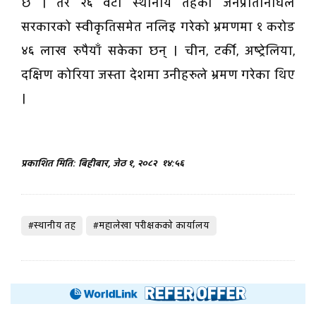
छ । तर २६ वटा स्थानीय तहका जनप्रतिनिधिले
सरकारको स्वीकृतिसमेत नलिइ गरेको भ्रमणमा १ करोड
४६ लाख रुपैयाँ सकेका छन् । चीन, टर्की, अष्ट्रेलिया,
दक्षिण कोरिया जस्ता देशमा उनीहरुले भ्रमण गरेका थिए
।
प्रकाशित मिति: बिहीबार, जेठ १, २०८२
१४:५६
#स्थानीय तह
#महालेखा परीक्षककाे कार्यालय