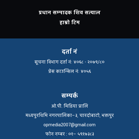
प्रधान सम्पादक शिव सत्याल
हाम्रो टिम
दर्ता नं
सूचना विभाग दर्ता नंः ४०६८ - २०७९/८०
प्रेस काउन्सिल नंः ४०५६
सम्पर्क
ओ.पी. मिडिया प्रालि
मध्यपुरथिमि नगरपालिका–३, चारदोबाटो, भक्तपुर
opmedia2007@gmail.com
फाेन नम्बर : ०१– ५९१७३८३