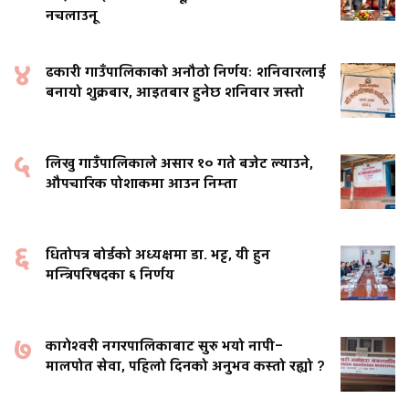
नचलाउनू
४
ढकारी गाउँपालिकाको अनौठो निर्णयः शनिवारलाई
बनायो शुक्रबार, आइतबार हुनेछ शनिवार जस्तो
५
लिखु गाउँपालिकाले असार १० गते बजेट ल्याउने,
औपचारिक पोशाकमा आउन निम्ता
६
धितोपत्र बोर्डको अध्यक्षमा डा. भट्ट, यी हुन
मन्त्रिपरिषदका ६ निर्णय
७
कागेश्वरी नगरपालिकाबाट सुरु भयो नापी–
मालपोत सेवा, पहिलो दिनको अनुभव कस्तो रह्यो ?