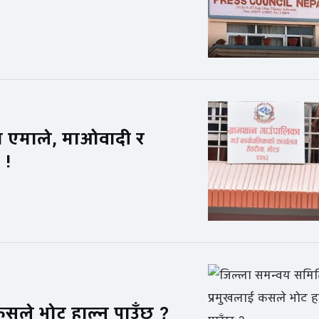
मा एमाले, माओवादी र
ि !
सले भोट हाल्न पाउँछ ?