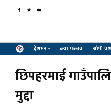
देशभर
क्या गज्जव
ओपी प्र
छिपहरमाई गाउँपालिका
मुद्दा