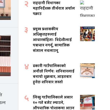
२
राहदानी विभागका
महानिर्देशक तीर्थराज अर्याल
पक्राउ
३
प्रमुख प्रशासकीय
अधिकृतहरुलाई
आचारसंहिताः विदेशीलाई
पत्राचार नगर्नू, सामाजिक
संजाल नचलाउनू
४
ढकारी गाउँपालिकाको
अनौठो निर्णयः शनिवारलाई
बनायो शुक्रबार, आइतबार
हुनेछ शनिवार जस्तो
५
लिखु गाउँपालिकाले असार
१० गते बजेट ल्याउने,
औपचारिक पोशाकमा आउन