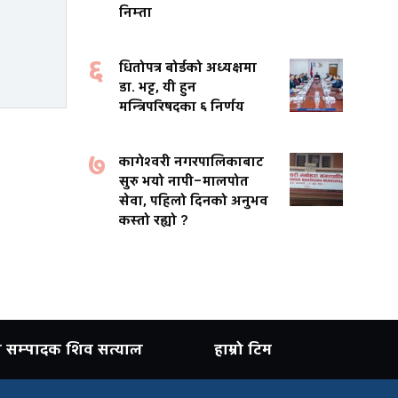
निम्ता
६
धितोपत्र बोर्डको अध्यक्षमा
डा. भट्ट, यी हुन
मन्त्रिपरिषदका ६ निर्णय
७
कागेश्वरी नगरपालिकाबाट
सुरु भयो नापी–मालपोत
सेवा, पहिलो दिनको अनुभव
कस्तो रह्यो ?
ान सम्पादक शिव सत्याल
हाम्रो टिम