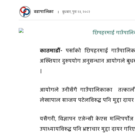
वडापालिका
बुधबार, पुस २३, २०८२
काठमाडौं-
पर्साको छिपहरमाई गाउँपालिकाका
अख्तियार दुरुपयोग अनुसन्धान आयोगले बुधब
।
आयोगले उनीसँगै गाउँपालिकाका तत्कालीन
लेखापाल सञ्जय पटेलविरुद्ध पनि मुद्दा दायर
यसैगरी, विज्ञापन एजेन्सी केएस मल्टिपर्प
उपाध्यायविरुद्ध पनि भ्रष्टाचार मुद्दा दायर 