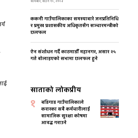
सोमबार, साउन १८, २०८३
ककनी गाउँपालिकाका समस्याबारे जनप्रतिनिधि
र्य
र प्रमुख प्रशासकीय अधिकृतसँग सञ्चारमन्त्रीको
छलफल
ऐन संशोधन गर्दै काठमाडौँ महानगर, असार २५
ा
गते बोलाइएको सभामा छलफल हुने
ीलाई
साताको लोकप्रीय
१
बडिगाड गाउँपालिकाले
करारका सबै कर्मचारीलाई
सामाजिक सुरक्षा कोषमा
आवद्ध गराउने