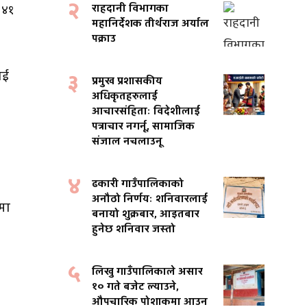
२
राहदानी विभागका
 ४१
महानिर्देशक तीर्थराज अर्याल
पक्राउ
ाई
३
प्रमुख प्रशासकीय
अधिकृतहरुलाई
आचारसंहिताः विदेशीलाई
पत्राचार नगर्नू, सामाजिक
संजाल नचलाउनू
४
ढकारी गाउँपालिकाको
अनौठो निर्णयः शनिवारलाई
यमा
बनायो शुक्रबार, आइतबार
हुनेछ शनिवार जस्तो
५
लिखु गाउँपालिकाले असार
१० गते बजेट ल्याउने,
औपचारिक पोशाकमा आउन