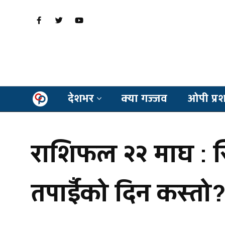
देशभर
क्या गज्जव
ओपी प्र
राशिफल २२ माघ : स
तपाईँको दिन कस्तो