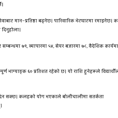
े।
ाबाट मान–प्रतिष्ठा बढ्नेछ। पारिवारिक भेटघाटमा रमाइनेछ। का
 दिनुहोला।
र सम्बन्धमा ७९, व्यापारमा ५४, सेयर बजारमा ७८, वैदेशिक कार्यम
पूर्ण भाग्याङ्क ६० प्रतिशत रहेको छ। यो राशि हुनेहरूले विद्यार्थ
णाम दिन सक्छ। कलहको योग भएकाले बोलीचालीमा सतर्कता
्।