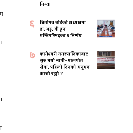
निम्ता
ोग
६
धितोपत्र बोर्डको अध्यक्षमा
डा. भट्ट, यी हुन
मन्त्रिपरिषदका ६ निर्णय
ा
७
कागेश्वरी नगरपालिकाबाट
सुरु भयो नापी–मालपोत
सेवा, पहिलो दिनको अनुभव
कस्तो रह्यो ?
ोग
ा