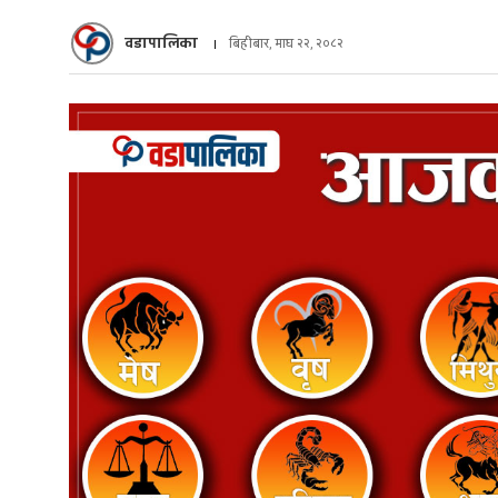
वडापालिका
बिहीबार, माघ २२, २०८२