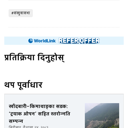
#संखुवासभा
प्रतिक्रिया दिनुहोस्
थप पूर्वाधार
खाँदबारी–किमाथाङ्का सडक:
‘ट्रयाक ओपन’ सहित स्तरोन्नति
सम्पन्न
बिहीबार, वैशाख २४, २०८३