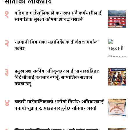
साताको लोकप्रीय
१
बडिगाड गाउँपालिकाले करारका सबै कर्मचारीलाई
सामाजिक सुरक्षा कोषमा आवद्ध गराउने
२
राहदानी विभागका महानिर्देशक तीर्थराज अर्याल
पक्राउ
३
प्रमुख प्रशासकीय अधिकृतहरुलाई आचारसंहिताः
विदेशीलाई पत्राचार नगर्नू, सामाजिक संजाल
नचलाउनू
४
ढकारी गाउँपालिकाको अनौठो निर्णयः शनिवारलाई
बनायो शुक्रबार, आइतबार हुनेछ शनिवार जस्तो