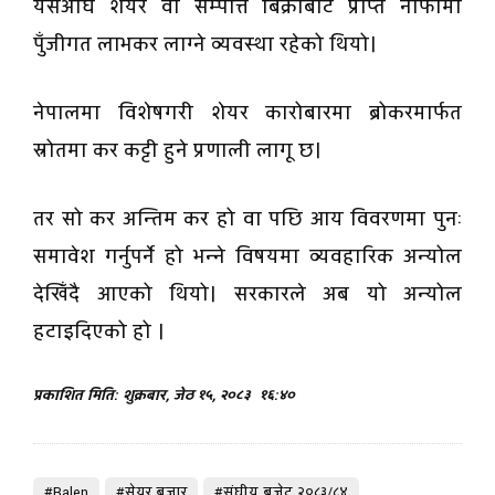
यसअघि शेयर वा सम्पत्ति बिक्रीबाट प्राप्त नाफामा
पुँजीगत लाभकर लाग्ने व्यवस्था रहेको थियो।
नेपालमा विशेषगरी शेयर कारोबारमा ब्रोकरमार्फत
स्रोतमा कर कट्टी हुने प्रणाली लागू छ।
तर सो कर अन्तिम कर हो वा पछि आय विवरणमा पुनः
समावेश गर्नुपर्ने हो भन्ने विषयमा व्यवहारिक अन्योल
देखिँदै आएको थियो। सरकारले अब यो अन्योल
हटाइदिएको हो ।
प्रकाशित मिति: शुक्रबार, जेठ १५, २०८३
१६:४०
#Balen
#सेयर बजार
#संघीय बजेट २०८३/८४