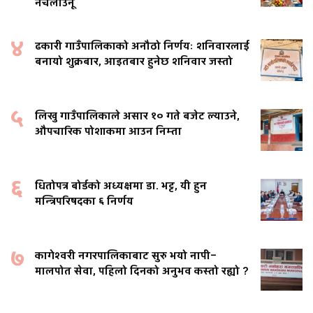
नचलाउनू
४
ढकारी गाउँपालिकाको अनौठो निर्णयः शनिवारलाई
बनायो शुक्रबार, आइतबार हुनेछ शनिवार जस्तो
५
लिखु गाउँपालिकाले असार १० गते बजेट ल्याउने,
औपचारिक पोशाकमा आउन निम्ता
६
धितोपत्र बोर्डको अध्यक्षमा डा. भट्ट, यी हुन
मन्त्रिपरिषदका ६ निर्णय
७
कागेश्वरी नगरपालिकाबाट सुरु भयो नापी–
मालपोत सेवा, पहिलो दिनको अनुभव कस्तो रह्यो ?