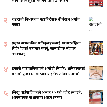
सामाजिक सुरक्षा कोषमा आवद्ध गराउने
२
राहदानी विभागका महानिर्देशक तीर्थराज अर्याल
पक्राउ
३
प्रमुख प्रशासकीय अधिकृतहरुलाई आचारसंहिताः
विदेशीलाई पत्राचार नगर्नू, सामाजिक संजाल
नचलाउनू
४
ढकारी गाउँपालिकाको अनौठो निर्णयः शनिवारलाई
बनायो शुक्रबार, आइतबार हुनेछ शनिवार जस्तो
५
लिखु गाउँपालिकाले असार १० गते बजेट ल्याउने,
औपचारिक पोशाकमा आउन निम्ता