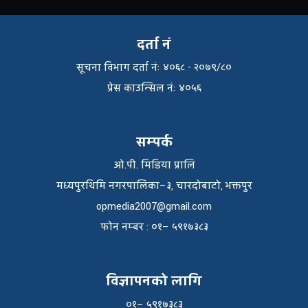
दर्ता नं
सूचना विभाग दर्ता नंः ४०६८ - २०७९/८०
प्रेस काउन्सिल नंः ४०५६
सम्पर्क
ओ.पी. मिडिया प्रालि
मध्यपुरथिमि नगरपालिका–३, चारदोबाटो, भक्तपुर
opmedia2007@gmail.com
फाेन नम्बर : ०१– ५९१७३८३
विज्ञापनको लागि
०१– ५९१७३८३