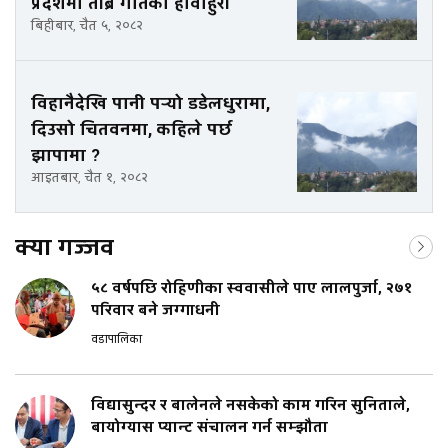
प्रदेशमा तीब्र गतिको हावाहुरी
बिहीबार, चैत ५, २०८२
विहानैदेखि पानी पर्‍यो डडेलधुरामा,
दिउसो चितवनमा, कहिले पर्छ
झापामा ?
आइतबार, चैत १, २०८२
क्या गज्जव
५८ वर्षपछि रोहिणीका स्ववासीले पाए लालपुर्जा, २७१
परिवार बने जग्गाधनी
वडापालिका
विद्यासुन्दर र बालेनले नसकेको काम गरिन सुनिताले,
बायोग्यास प्यान्ट संचालन गर्न सम्झौता