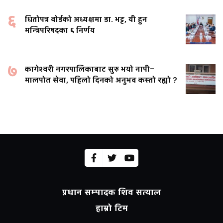
६
धितोपत्र बोर्डको अध्यक्षमा डा. भट्ट, यी हुन
मन्त्रिपरिषदका ६ निर्णय
७
कागेश्वरी नगरपालिकाबाट सुरु भयो नापी–
मालपोत सेवा, पहिलो दिनको अनुभव कस्तो रह्यो ?
प्रधान सम्पादक शिव सत्याल
हाम्रो टिम