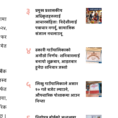
३
प्रमुख प्रशासकीय
अधिकृतहरुलाई
धामा
आचारसंहिताः विदेशीलाई
०२४,
पत्राचार नगर्नू, सामाजिक
संजाल नचलाउनू
ड फर
समेत
४
ढकारी गाउँपालिकाको
अनौठो निर्णयः शनिवारलाई
बनायो शुक्रबार, आइतबार
हुनेछ शनिवार जस्तो
बैंक
जस्व
५
लिखु गाउँपालिकाले असार
्फत
१० गते बजेट ल्याउने,
औपचारिक पोशाकमा आउन
िया,
निम्ता
रिक
 छ ।
धितोपत्र बोर्डको अध्यक्षमा