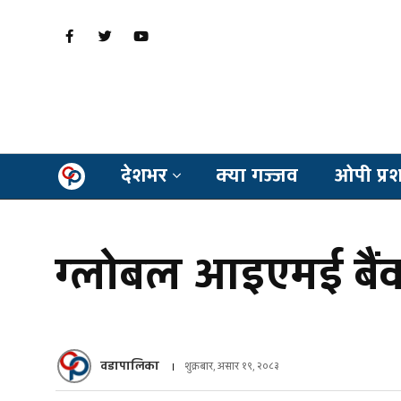
देशभर
क्या गज्जव
ओपी प्र
ग्लोबल आइएमई बैंक
वडापालिका
शुक्रबार, असार १९, २०८३