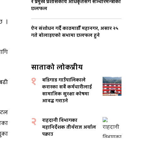
र प्रमुख प्रशासकीय अधिकृतसँग सञ्चारमन्त्रीको
छलफल
छ ।
ऐन संशोधन गर्दै काठमाडौँ महानगर, असार २५
गते बोलाइएको सभामा छलफल हुने
ागि
साताको लोकप्रीय
१
बडिगाड गाउँपालिकाले
 बढी
करारका सबै कर्मचारीलाई
सामाजिक सुरक्षा कोषमा
आवद्ध गराउने
जिटल
२
राहदानी विभागका
मिका
महानिर्देशक तीर्थराज अर्याल
नुका
पक्राउ