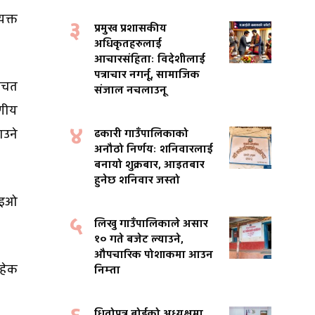
यक्त
३
प्रमुख प्रशासकीय
अधिकृतहरुलाई
आचारसंहिताः विदेशीलाई
पत्राचार नगर्नू, सामाजिक
 बचत
संजाल नचलाउनू
णीय
४
ाउने
ढकारी गाउँपालिकाको
अनौठो निर्णयः शनिवारलाई
बनायो शुक्रबार, आइतबार
हुनेछ शनिवार जस्तो
सिइओ
५
लिखु गाउँपालिकाले असार
१० गते बजेट ल्याउने,
औपचारिक पोशाकमा आउन
ाहेक
निम्ता
धितोपत्र बोर्डको अध्यक्षमा