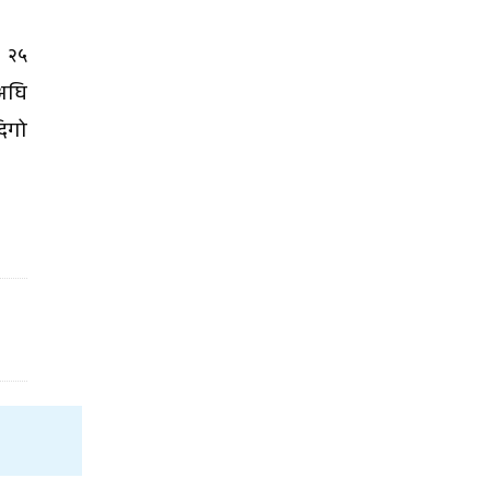
 २५
 अघि
दिगो