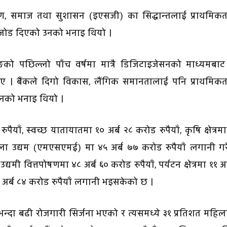
वरण, समाज तथा सुशासन (इएसजी) का सिद्धान्तलाई प्राथमिक
ेत जोड दिएको उनको भनाइ थियो ।
ङको पछिल्लो पाँच वर्षमा मात्रै डिजिटाइजेसनको माध्यमबाट
ए । बैंकले दिगो विकास, लैंगिक समानतालाई पनि प्राथमिकत
 उनको भनाइ थियो ।
ैयाँ, स्वच्छ यातायातमा १० अर्ब २८ करोड रुपैयाँ, कृषि क्षेत्रम
मझौला उद्यम (एमएसएमई) मा ४५ अर्ब ७७ करोड रुपैयाँ लगानी ग
ी वित्तपोषणमा ४८ अर्ब ६० करोड रुपैयाँ, पर्यटन क्षेत्रमा ११ अर
५ अर्ब ८४ करोड रुपैयाँ लगानी भइसकेको छ ।
न्दा बढी रोजगारी सिर्जना भएको र त्यसमध्ये ३१ प्रतिशत महि