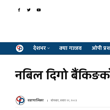
देशभर
क्या गज्जव
ओपी प्र
नबिल दिगो बैंकिङको प
वडापालिका
सोमबार, असार २२, २०८३