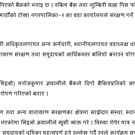
पिएको बैंकको भनाइ छ । नबिल बैंक तथा लुम्बिनी वल्र्ड पिस 
ाडौँको टोखा नगरपालिका–२ का वडा कार्यालयले संरक्षण गर्ने
कारी अधिकृतलगायत अन्य कर्मचारी, स्थानीयलगायत वडाध्यक्ष धर्मेन
 वातावरण संरक्षण तथा समुदायको आर्थिकस्तर बलियो बनाउन यो
सिइओ) मनोजकुमार ज्ञवालीले बैंकले दिगो बैंकिङप्रतिको आफ
वृक्षारोपण गरिएको बताए ।
ण तथा अन्य वातावरण संरक्षणका क्षेत्रमा साझेदार संस्था, स्थ
ोमा सिइओ ज्ञवालीले खुसी व्यक्त गरे । विरुवा रोपेर मात्र नह
समुदायको भूमिका महत्वपूर्ण हुने उल्लेख गर्दै उनले कार्यक्रम