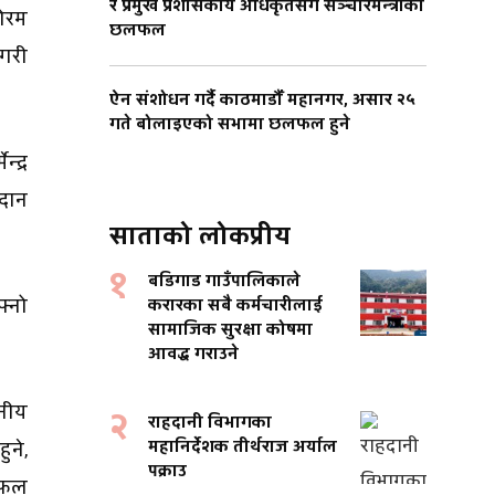
र प्रमुख प्रशासकीय अधिकृतसँग सञ्चारमन्त्रीको
फोरम
छलफल
 गरी
ऐन संशोधन गर्दै काठमाडौँ महानगर, असार २५
गते बोलाइएको सभामा छलफल हुने
्द्र
गदान
साताको लोकप्रीय
१
बडिगाड गाउँपालिकाले
्नो
करारका सबै कर्मचारीलाई
सामाजिक सुरक्षा कोषमा
आवद्ध गराउने
ानीय
२
राहदानी विभागका
महानिर्देशक तीर्थराज अर्याल
ुने,
पक्राउ
 सफल