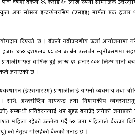
पाँच वर्षमा बैंकले २५ करोड ६० लाख रुपैयाँ सामाजिक उत्तरदाय
ल स्कुल अफ सोसल इन्टरप्रेनरसिप (एसइइ) मार्फत एक हजार 
नीय योगदान दिएको छ । बैंकले नवीकरणीय ऊर्जा आयोजनामा गर
९ हजार ४५० दशमलव ६८ टन कार्बन उत्सर्जन न्यूनीकरणमा सह
त प्रणालीमार्फत वार्षिक दुई लाख ६२ हजार ८०४ लिटर पानी ब
ंकले जनाएको छ ।
्यवस्थापन (ईएसआरएम) प्रणालीलाई आफ्नो व्यवसाय तथा जो
। साथै, अन्तर्राष्ट्रिय मापदण्ड तथा नियामकीय व्यवस्थाअन
 सम्बन्धी प्रतिवेदनलाई थप सुदृढ बनाउँदै लगेको जनाएको 
रतिशत महिला रहेको उल्लेख गर्दै ५० जना महिलाले बैंकका विभ
 को नेतृत्व गरिरहेको बैंकको भनाइ छ ।