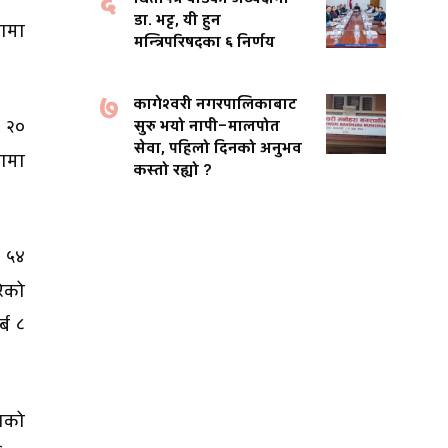
६
डा. भट्ट, यी हुन
तामा
मन्त्रिपरिषदका ६ निर्णय
७
कागेश्वरी नगरपालिकाबाट
 २०
सुरु भयो नापी–मालपोत
सेवा, पहिलो दिनको अनुभव
ामा
कस्तो रह्यो ?
ा ५४
रेको
्ब ८
लाको