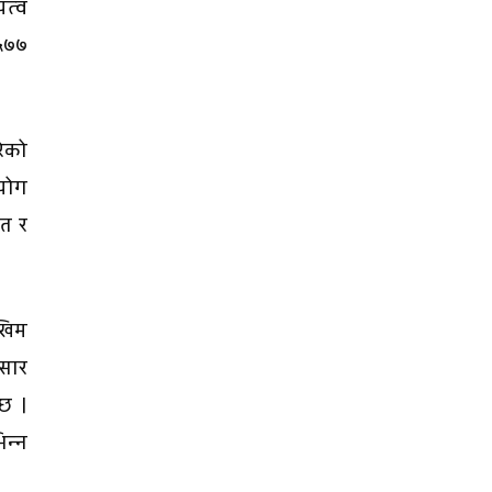
ित्व
५७७
ेको
योग
चत र
खिम
ुसार
छ ।
िन्न