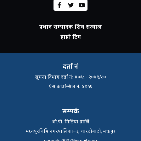
प्रधान सम्पादक शिव सत्याल
हाम्रो टिम
दर्ता नं
सूचना विभाग दर्ता नंः ४०६८ - २०७९/८०
प्रेस काउन्सिल नंः ४०५६
सम्पर्क
ओ.पी. मिडिया प्रालि
मध्यपुरथिमि नगरपालिका–३, चारदोबाटो, भक्तपुर
opmedia2007@gmail.com