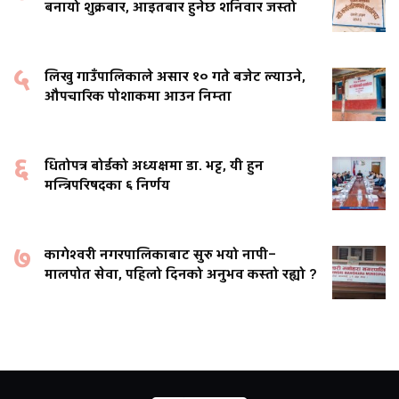
बनायो शुक्रबार, आइतबार हुनेछ शनिवार जस्तो
५
लिखु गाउँपालिकाले असार १० गते बजेट ल्याउने,
औपचारिक पोशाकमा आउन निम्ता
६
धितोपत्र बोर्डको अध्यक्षमा डा. भट्ट, यी हुन
मन्त्रिपरिषदका ६ निर्णय
७
कागेश्वरी नगरपालिकाबाट सुरु भयो नापी–
मालपोत सेवा, पहिलो दिनको अनुभव कस्तो रह्यो ?