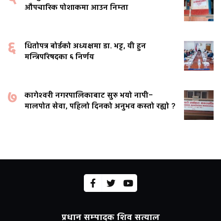
औपचारिक पोशाकमा आउन निम्ता
६
धितोपत्र बोर्डको अध्यक्षमा डा. भट्ट, यी हुन
मन्त्रिपरिषदका ६ निर्णय
७
कागेश्वरी नगरपालिकाबाट सुरु भयो नापी–
मालपोत सेवा, पहिलो दिनको अनुभव कस्तो रह्यो ?
प्रधान सम्पादक शिव सत्याल