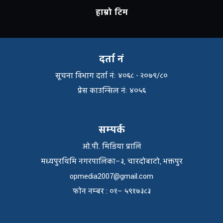
हाम्रो टिम
दर्ता नं
सूचना विभाग दर्ता नंः ४०६८ - २०७९/८०
प्रेस काउन्सिल नंः ४०५६
सम्पर्क
ओ.पी. मिडिया प्रालि
मध्यपुरथिमि नगरपालिका–३, चारदोबाटो, भक्तपुर
opmedia2007@gmail.com
फाेन नम्बर : ०१– ५९१७३८३