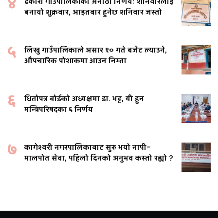
४
ढकारी गाउँपालिकाको अनौठो निर्णयः शनिवारलाई
बनायो शुक्रबार, आइतबार हुनेछ शनिवार जस्तो
५
लिखु गाउँपालिकाले असार १० गते बजेट ल्याउने,
औपचारिक पोशाकमा आउन निम्ता
६
धितोपत्र बोर्डको अध्यक्षमा डा. भट्ट, यी हुन
मन्त्रिपरिषदका ६ निर्णय
७
कागेश्वरी नगरपालिकाबाट सुरु भयो नापी–
मालपोत सेवा, पहिलो दिनको अनुभव कस्तो रह्यो ?