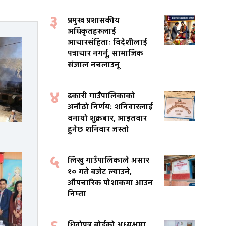
३
प्रमुख प्रशासकीय
अधिकृतहरुलाई
आचारसंहिताः विदेशीलाई
पत्राचार नगर्नू, सामाजिक
संजाल नचलाउनू
४
ढकारी गाउँपालिकाको
अनौठो निर्णयः शनिवारलाई
बनायो शुक्रबार, आइतबार
हुनेछ शनिवार जस्तो
५
लिखु गाउँपालिकाले असार
१० गते बजेट ल्याउने,
औपचारिक पोशाकमा आउन
निम्ता
धितोपत्र बोर्डको अध्यक्षमा