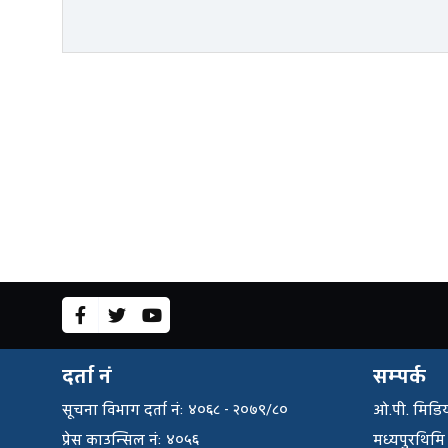
दर्ता नं
सम्पर्क
सूचना विभाग दर्ता नंः ४०६८ - २०७९/८०
ओ.पी. मिडिय
प्रेस काउन्सिल नंः ४०५६
मध्यपुरथिमि