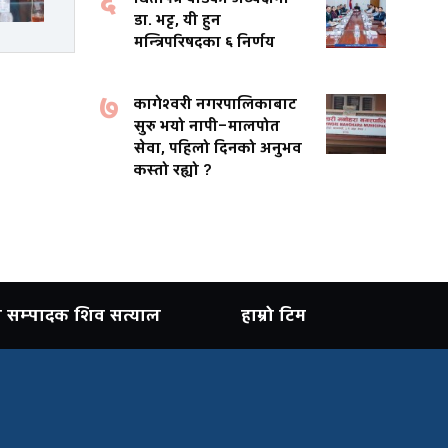
६
डा. भट्ट, यी हुन
मन्त्रिपरिषदका ६ निर्णय
७
कागेश्वरी नगरपालिकाबाट
सुरु भयो नापी–मालपोत
सेवा, पहिलो दिनको अनुभव
कस्तो रह्यो ?
ान सम्पादक शिव सत्याल
हाम्रो टिम