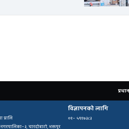
प्रध
विज्ञापनको लागि
ा प्रालि
०१– ५९१७३८३
 नगरपालिका–३, चारदोबाटो, भक्तपुर