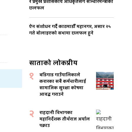
र प्रमुख प्रशासकीय अधिकृतसँग सञ्चारमन्त्रीको
छलफल
ऐन संशोधन गर्दै काठमाडौँ महानगर, असार २५
गते बोलाइएको सभामा छलफल हुने
साताको लोकप्रीय
१
बडिगाड गाउँपालिकाले
करारका सबै कर्मचारीलाई
सामाजिक सुरक्षा कोषमा
आवद्ध गराउने
२
राहदानी विभागका
महानिर्देशक तीर्थराज अर्याल
पक्राउ