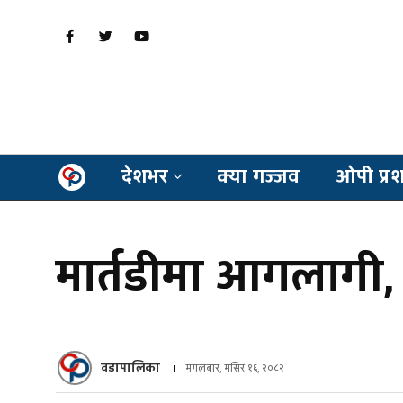
देशभर
क्या गज्जव
ओपी प्र
मार्तडीमा आगलागी,
वडापालिका
मंगलबार, मंसिर १६, २०८२