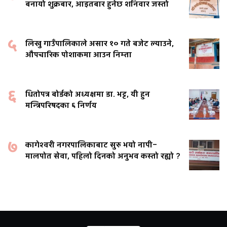
बनायो शुक्रबार, आइतबार हुनेछ शनिवार जस्तो
५
लिखु गाउँपालिकाले असार १० गते बजेट ल्याउने,
औपचारिक पोशाकमा आउन निम्ता
६
धितोपत्र बोर्डको अध्यक्षमा डा. भट्ट, यी हुन
मन्त्रिपरिषदका ६ निर्णय
७
कागेश्वरी नगरपालिकाबाट सुरु भयो नापी–
मालपोत सेवा, पहिलो दिनको अनुभव कस्तो रह्यो ?