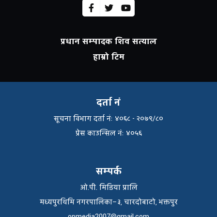
प्रधान सम्पादक शिव सत्याल
हाम्रो टिम
दर्ता नं
सूचना विभाग दर्ता नंः ४०६८ - २०७९/८०
प्रेस काउन्सिल नंः ४०५६
सम्पर्क
ओ.पी. मिडिया प्रालि
मध्यपुरथिमि नगरपालिका–३, चारदोबाटो, भक्तपुर
opmedia2007@gmail.com