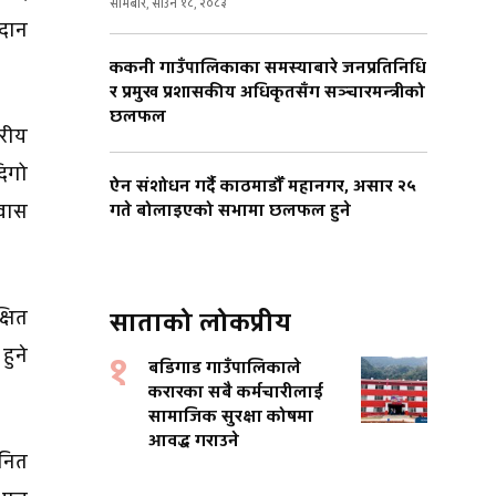
सोमबार, साउन १८, २०८३
दान
ककनी गाउँपालिकाका समस्याबारे जनप्रतिनिधि
र प्रमुख प्रशासकीय अधिकृतसँग सञ्चारमन्त्रीको
छलफल
तरीय
दिगो
ऐन संशोधन गर्दै काठमाडौँ महानगर, असार २५
्वास
गते बोलाइएको सभामा छलफल हुने
्षित
साताको लोकप्रीय
हुने
१
बडिगाड गाउँपालिकाले
करारका सबै कर्मचारीलाई
सामाजिक सुरक्षा कोषमा
आवद्ध गराउने
ानित