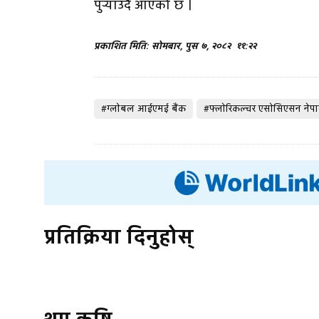
पुर्‍याउँदै आएको छ ।
प्रकाशित मिति: सोमबार, पुस ७, २०८२
११:२२
#ग्लाेबल आईएमई बैंक
#फ्लाेरिकल्चर एसाेसिएसन नेप
प्रतिक्रिया दिनुहोस्