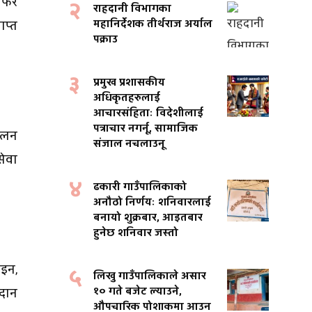
ड फर
२
राहदानी विभागका
महानिर्देशक तीर्थराज अर्याल
ाप्त
पक्राउ
३
प्रमुख प्रशासकीय
अधिकृतहरुलाई
आचारसंहिताः विदेशीलाई
पत्राचार नगर्नू, सामाजिक
कलन
संजाल नचलाउनू
सेवा
४
ढकारी गाउँपालिकाको
अनौठो निर्णयः शनिवारलाई
बनायो शुक्रबार, आइतबार
हुनेछ शनिवार जस्तो
ाइन,
५
लिखु गाउँपालिकाले असार
१० गते बजेट ल्याउने,
गदान
औपचारिक पोशाकमा आउन