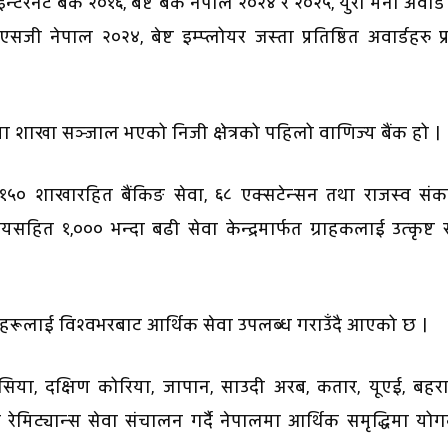
्टरनेट बैंक २०१६, बेष्ट बैंक नेपाल २०२४ र २०२५, युरो मनी अवार्
जी नेपाल २०२४, बेष्ट इम्प्लोयर जस्ता प्रतिष्ठित अवार्डहरु प्र
 शाखा सञ्जाल भएको निजी क्षेत्रको पहिलो वाणिज्य बैंक हो ।
१५० शाखारहित बैंकिङ सेवा, ६८ एक्सटेन्सन तथा राजस्व सं
सहित १,००० भन्दा बढी सेवा केन्द्रमार्फत ग्राहकलाई उत्कृष्ट 
रिकहरूलाई विश्वभरबाट आर्थिक सेवा उपलब्ध गराउँदै आएको छ ।
लेसिया, दक्षिण कोरिया, जापान, साउदी अरब, कतार, यूएई, बहर
े रेमिट्यान्स सेवा संचालन गर्दै नेपालमा आर्थिक समृद्धिमा यो