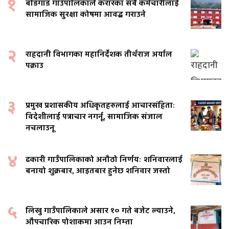
१
बडिगाड गाउँपालिकाले करारका सबै कर्मचारीलाई
सामाजिक सुरक्षा कोषमा आवद्ध गराउने
२
राहदानी विभागका महानिर्देशक तीर्थराज अर्याल
पक्राउ
३
प्रमुख प्रशासकीय अधिकृतहरुलाई आचारसंहिताः
विदेशीलाई पत्राचार नगर्नू, सामाजिक संजाल
नचलाउनू
४
ढकारी गाउँपालिकाको अनौठो निर्णयः शनिवारलाई
बनायो शुक्रबार, आइतबार हुनेछ शनिवार जस्तो
५
लिखु गाउँपालिकाले असार १० गते बजेट ल्याउने,
औपचारिक पोशाकमा आउन निम्ता