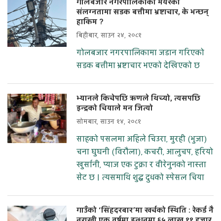
गोलबजार नगरपालिकाका मेयरको
संलग्नतामा सडक बत्तीमा भ्रष्टाचार, के भन्छन्
हाकिम ?
बिहीबार, साउन २४, २०८१
गोलबजार नगरपालिकामा जडान गरिएको
सडक बत्तीमा भ्रष्टाचार भएको देखिएको छ
भ्यानले किचेपछि ऋणले थिच्यो, त्यसपछि
इन्द्रको चियाले मन जित्यो
सोमबार, साउन १४, २०८१
साहको पसलमा अहिले चिउरा, मुरही (भुजा)
चना घुघनी (विरौला), कचरी, आलुचप, हरियो
खुर्सानी, प्याज एक टुक्रा र वीरेनुनको नास्ता
सेट छ । त्यसमाथि शुद्ध दुधको स्पेसल चिया
गाउँको ‘सिंहदरबार’मा खर्चको स्थिति : रेकर्ड नै
नराखी एक वर्षमा इन्धनमा ६५ लाख ११ हजार