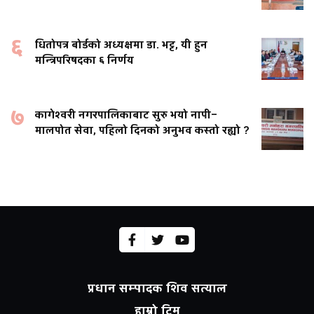
६
धितोपत्र बोर्डको अध्यक्षमा डा. भट्ट, यी हुन
मन्त्रिपरिषदका ६ निर्णय
७
कागेश्वरी नगरपालिकाबाट सुरु भयो नापी–
मालपोत सेवा, पहिलो दिनको अनुभव कस्तो रह्यो ?
प्रधान सम्पादक शिव सत्याल
हाम्रो टिम