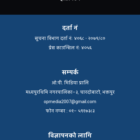
दर्ता नं
सूचना विभाग दर्ता नंः ४०६८ - २०७९/८०
प्रेस काउन्सिल नंः ४०५६
सम्पर्क
ओ.पी. मिडिया प्रालि
मध्यपुरथिमि नगरपालिका–३, चारदोबाटो, भक्तपुर
opmedia2007@gmail.com
फाेन नम्बर : ०१– ५९१७३८३
विज्ञापनको लागि