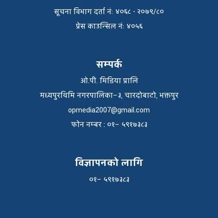
सूचना विभाग दर्ता नंः ४०६८ - २०७९/८०
प्रेस काउन्सिल नंः ४०५६
सम्पर्क
ओ.पी. मिडिया प्रालि
मध्यपुरथिमि नगरपालिका–३, चारदोबाटो, भक्तपुर
opmedia2007@gmail.com
फाेन नम्बर : ०१– ५९१७३८३
विज्ञापनको लागि
०१– ५९१७३८३