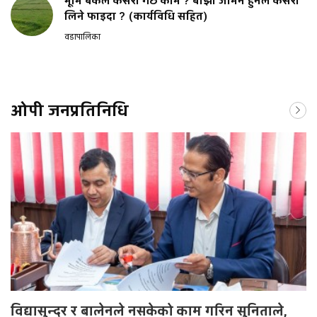
भूमि बैंकले कसरी गर्छ काम ? बाँझो जमिन हुनेले कसरी
लिने फाइदा ? (कार्यविधि सहित)
वडापालिका
ओपी जनप्रतिनिधि
विद्यासुन्दर र बालेनले नसकेको काम गरिन सुनिताले,