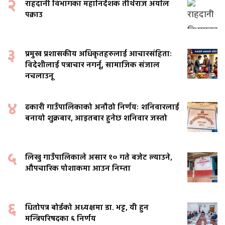
२
राहदानी विभागका महानिर्देशक तीर्थराज अर्याल
पक्राउ
३
प्रमुख प्रशासकीय अधिकृतहरुलाई आचारसंहिताः
विदेशीलाई पत्राचार नगर्नू, सामाजिक संजाल
नचलाउनू
४
ढकारी गाउँपालिकाको अनौठो निर्णयः शनिवारलाई
बनायो शुक्रबार, आइतबार हुनेछ शनिवार जस्तो
५
लिखु गाउँपालिकाले असार १० गते बजेट ल्याउने,
औपचारिक पोशाकमा आउन निम्ता
६
धितोपत्र बोर्डको अध्यक्षमा डा. भट्ट, यी हुन
मन्त्रिपरिषदका ६ निर्णय