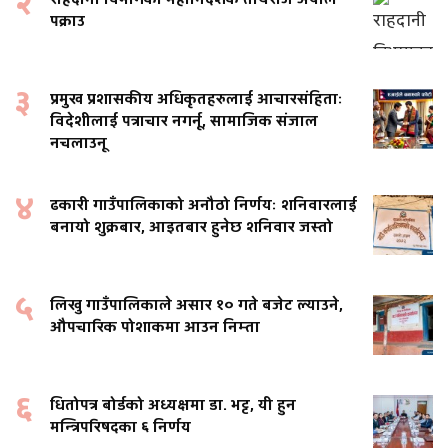
२
पक्राउ
३
प्रमुख प्रशासकीय अधिकृतहरुलाई आचारसंहिताः
विदेशीलाई पत्राचार नगर्नू, सामाजिक संजाल
नचलाउनू
४
ढकारी गाउँपालिकाको अनौठो निर्णयः शनिवारलाई
बनायो शुक्रबार, आइतबार हुनेछ शनिवार जस्तो
५
लिखु गाउँपालिकाले असार १० गते बजेट ल्याउने,
औपचारिक पोशाकमा आउन निम्ता
६
धितोपत्र बोर्डको अध्यक्षमा डा. भट्ट, यी हुन
मन्त्रिपरिषदका ६ निर्णय