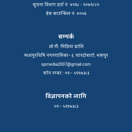
सूचना विभाग दर्ता नंः ४०६८ - २०७९/८०
प्रेस काउन्सिल नंः ४०५६
सम्पर्क
ओ.पी. मिडिया प्रालि
मध्यपुरथिमि नगरपालिका–३, चारदोबाटो, भक्तपुर
opmedia2007@gmail.com
फाेन नम्बर : ०१– ५९१७३८३
विज्ञापनको लागि
०१– ५९१७३८३