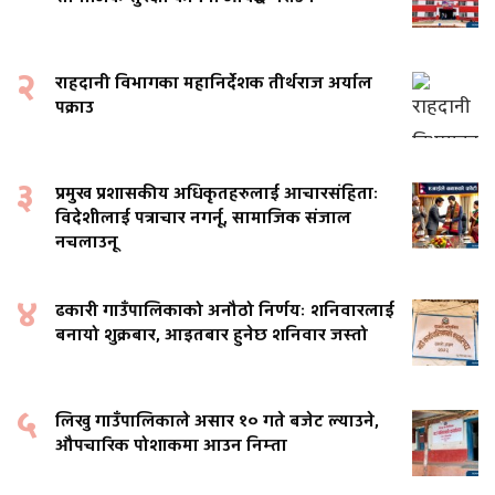
२
राहदानी विभागका महानिर्देशक तीर्थराज अर्याल
पक्राउ
३
प्रमुख प्रशासकीय अधिकृतहरुलाई आचारसंहिताः
विदेशीलाई पत्राचार नगर्नू, सामाजिक संजाल
नचलाउनू
४
ढकारी गाउँपालिकाको अनौठो निर्णयः शनिवारलाई
बनायो शुक्रबार, आइतबार हुनेछ शनिवार जस्तो
५
लिखु गाउँपालिकाले असार १० गते बजेट ल्याउने,
औपचारिक पोशाकमा आउन निम्ता