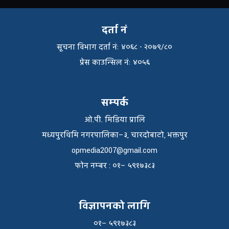
दर्ता नं
सूचना विभाग दर्ता नंः ४०६८ - २०७९/८०
प्रेस काउन्सिल नंः ४०५६
सम्पर्क
ओ.पी. मिडिया प्रालि
मध्यपुरथिमि नगरपालिका–३, चारदोबाटो, भक्तपुर
opmedia2007@gmail.com
फाेन नम्बर : ०१– ५९१७३८३
विज्ञापनको लागि
०१– ५९१७३८३