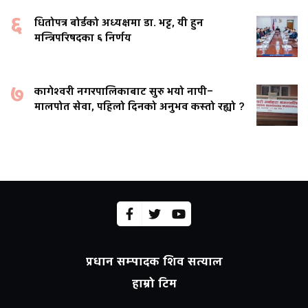
६
धितोपत्र बोर्डको अध्यक्षमा डा. भट्ट, यी हुन
मन्त्रिपरिषदका ६ निर्णय
७
कागेश्वरी नगरपालिकाबाट सुरु भयो नापी–
मालपोत सेवा, पहिलो दिनको अनुभव कस्तो रह्यो ?
प्रधान सम्पादक शिव सत्याल
हाम्रो टिम