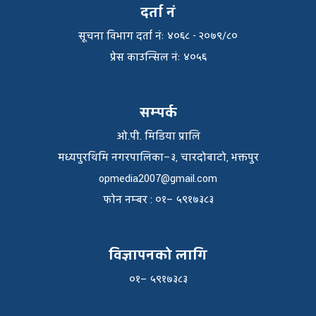
दर्ता नं
सूचना विभाग दर्ता नंः ४०६८ - २०७९/८०
प्रेस काउन्सिल नंः ४०५६
सम्पर्क
ओ.पी. मिडिया प्रालि
मध्यपुरथिमि नगरपालिका–३, चारदोबाटो, भक्तपुर
opmedia2007@gmail.com
फाेन नम्बर : ०१– ५९१७३८३
विज्ञापनको लागि
०१– ५९१७३८३