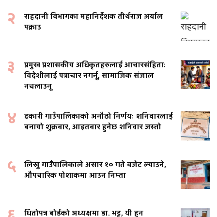
२
राहदानी विभागका महानिर्देशक तीर्थराज अर्याल
पक्राउ
३
प्रमुख प्रशासकीय अधिकृतहरुलाई आचारसंहिताः
विदेशीलाई पत्राचार नगर्नू, सामाजिक संजाल
नचलाउनू
४
ढकारी गाउँपालिकाको अनौठो निर्णयः शनिवारलाई
बनायो शुक्रबार, आइतबार हुनेछ शनिवार जस्तो
५
लिखु गाउँपालिकाले असार १० गते बजेट ल्याउने,
औपचारिक पोशाकमा आउन निम्ता
६
धितोपत्र बोर्डको अध्यक्षमा डा. भट्ट, यी हुन