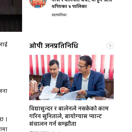
नापी र मालपोत सेवा, यी हुन आज
थपिएका ४ पालिका
वडापालिका
ालाई
ओपी जनप्रतिनिधि
 जना
विद्यासुन्दर र बालेनले नसकेको काम
गरिन सुनिताले, बायोग्यास प्यान्ट
 छ ।
संचालन गर्न सम्झौता
ामा