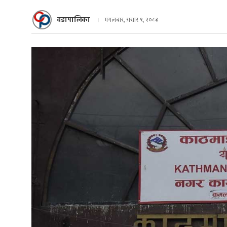
वडापालिका
मंगलबार, असार ९, २०८३