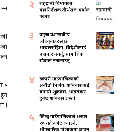
२
राहदानी विभागका
ान्न
महानिर्देशक तीर्थराज अर्याल
पक्राउ
३
प्रमुख प्रशासकीय
र्थी
अधिकृतहरुलाई
हिलो
आचारसंहिताः विदेशीलाई
पत्राचार नगर्नू, सामाजिक
सक्न
संजाल नचलाउनू
४
ढकारी गाउँपालिकाको
मा ५
अनौठो निर्णयः शनिवारलाई
बनायो शुक्रबार, आइतबार
 हुन
हुनेछ शनिवार जस्तो
यो ।
५
लिखु गाउँपालिकाले असार
१० गते बजेट ल्याउने,
औपचारिक पोशाकमा आउन