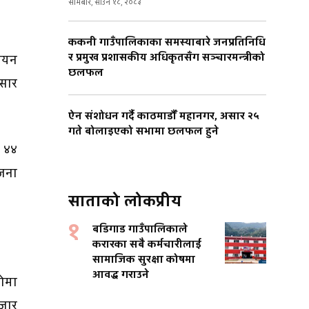
सोमबार, साउन १८, २०८३
ककनी गाउँपालिकाका समस्याबारे जनप्रतिनिधि
र प्रमुख प्रशासकीय अधिकृतसँग सञ्चारमन्त्रीको
नयन
छलफल
असार
ऐन संशोधन गर्दै काठमाडौँ महानगर, असार २५
गते बोलाइएको सभामा छलफल हुने
 ४४
 जना
साताको लोकप्रीय
१
बडिगाड गाउँपालिकाले
करारका सबै कर्मचारीलाई
सामाजिक सुरक्षा कोषमा
आवद्ध गराउने
ोमा
हजार