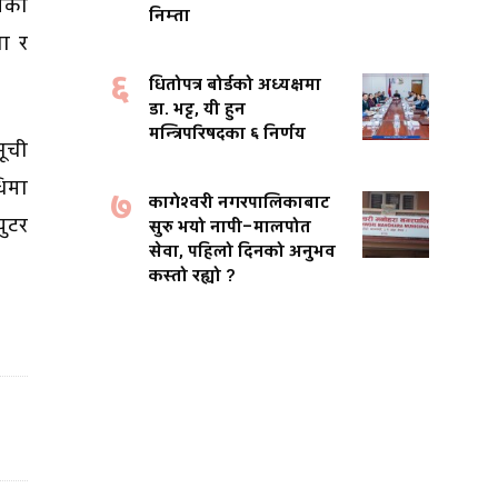
षयका
निम्ता
ा र
६
धितोपत्र बोर्डको अध्यक्षमा
डा. भट्ट, यी हुन
मन्त्रिपरिषदका ६ निर्णय
सूची
धिमा
७
कागेश्वरी नगरपालिकाबाट
युटर
सुरु भयो नापी–मालपोत
सेवा, पहिलो दिनको अनुभव
कस्तो रह्यो ?