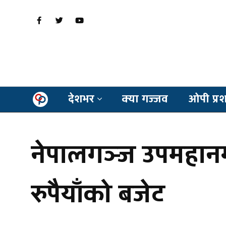
देशभर
क्या गज्जव
ओपी प्र
नेपालगञ्ज उपमहानग
रुपैयाँको बजेट