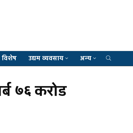
 विशेष
उद्यम व्यवसाय
अन्य
र्ब ७६ करोड