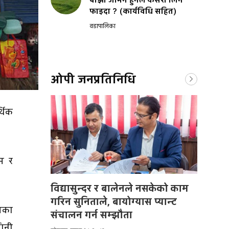
बाँझो जमिन हुनेले कसरी लिने
फाइदा ? (कार्यविधि सहित)
वडापालिका
ओपी जनप्रतिनिधि
्थिक
म र
विद्यासुन्दर र बालेनले नसकेको काम
गरिन सुनिताले, बायोग्यास प्यान्ट
ायका
संचालन गर्न सम्झौता
गिनी