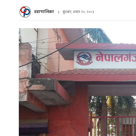
वडापालिका
बुधबार, असार १०, २०८३