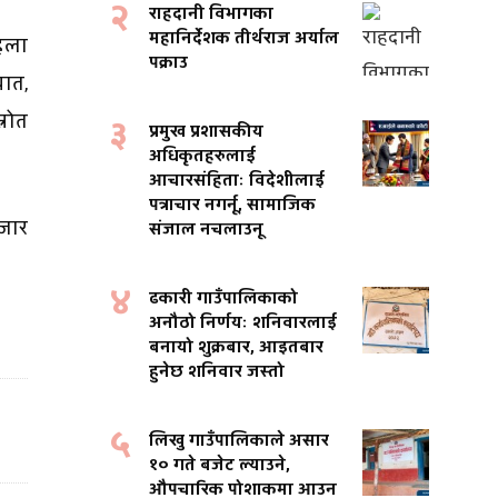
२
राहदानी विभागका
महानिर्देशक तीर्थराज अर्याल
हिला
पक्राउ
ात,
्रोत
३
प्रमुख प्रशासकीय
अधिकृतहरुलाई
आचारसंहिताः विदेशीलाई
पत्राचार नगर्नू, सामाजिक
जार
संजाल नचलाउनू
४
ढकारी गाउँपालिकाको
अनौठो निर्णयः शनिवारलाई
बनायो शुक्रबार, आइतबार
हुनेछ शनिवार जस्तो
५
लिखु गाउँपालिकाले असार
१० गते बजेट ल्याउने,
औपचारिक पोशाकमा आउन