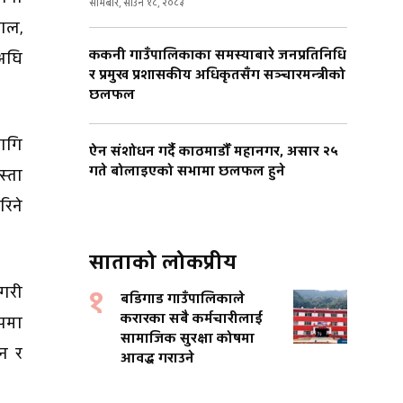
सोमबार, साउन १८, २०८३
ाल,
ककनी गाउँपालिकाका समस्याबारे जनप्रतिनिधि
 अघि
र प्रमुख प्रशासकीय अधिकृतसँग सञ्चारमन्त्रीको
छलफल
लागि
ऐन संशोधन गर्दै काठमाडौँ महानगर, असार २५
गते बोलाइएको सभामा छलफल हुने
स्ता
रिने
साताको लोकप्रीय
गरी
१
बडिगाड गाउँपालिकाले
करारका सबै कर्मचारीलाई
ूपमा
सामाजिक सुरक्षा कोषमा
जन र
आवद्ध गराउने