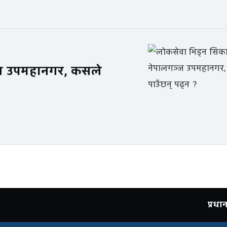
्ज उपमहानगर, कसले
प्रध