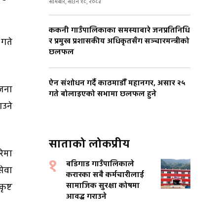
सोमबार, साउन १८, २०८३
ककनी गाउँपालिकाका समस्याबारे जनप्रतिनिधि
र प्रमुख प्रशासकीय अधिकृतसँग सञ्चारमन्त्रीको
 गते
छलफल
ऐन संशोधन गर्दै काठमाडौँ महानगर, असार २५
जना
गते बोलाइएको सभामा छलफल हुने
ाउने
साताको लोकप्रीय
रेमा
१
बडिगाड गाउँपालिकाले
सेवा
करारका सबै कर्मचारीलाई
सामाजिक सुरक्षा कोषमा
ृष्ट
आवद्ध गराउने