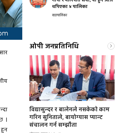
नापी र मालपोत सेवा, यी हुन आज
थपिएका ४ पालिका
वडापालिका
ओपी जनप्रतिनिधि
रसार
नीय
विद्यासुन्दर र बालेनले नसकेको काम
न्दा
गरिन सुनिताले, बायोग्यास प्यान्ट
छ ।
संचालन गर्न सम्झौता
 हुन