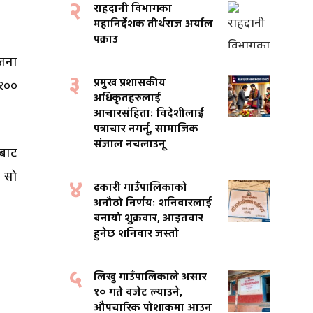
२
राहदानी विभागका
महानिर्देशक तीर्थराज अर्याल
पक्राउ
 जना
३
प्रमुख प्रशासकीय
 १००
अधिकृतहरुलाई
आचारसंहिताः विदेशीलाई
पत्राचार नगर्नू, सामाजिक
संजाल नचलाउनू
ाबाट
ा सो
४
ढकारी गाउँपालिकाको
अनौठो निर्णयः शनिवारलाई
बनायो शुक्रबार, आइतबार
हुनेछ शनिवार जस्तो
५
लिखु गाउँपालिकाले असार
१० गते बजेट ल्याउने,
औपचारिक पोशाकमा आउन