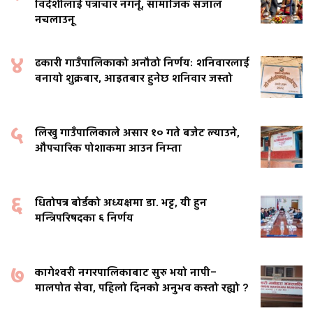
विदेशीलाई पत्राचार नगर्नू, सामाजिक संजाल
नचलाउनू
४
ढकारी गाउँपालिकाको अनौठो निर्णयः शनिवारलाई
बनायो शुक्रबार, आइतबार हुनेछ शनिवार जस्तो
५
लिखु गाउँपालिकाले असार १० गते बजेट ल्याउने,
औपचारिक पोशाकमा आउन निम्ता
६
धितोपत्र बोर्डको अध्यक्षमा डा. भट्ट, यी हुन
मन्त्रिपरिषदका ६ निर्णय
७
कागेश्वरी नगरपालिकाबाट सुरु भयो नापी–
मालपोत सेवा, पहिलो दिनको अनुभव कस्तो रह्यो ?