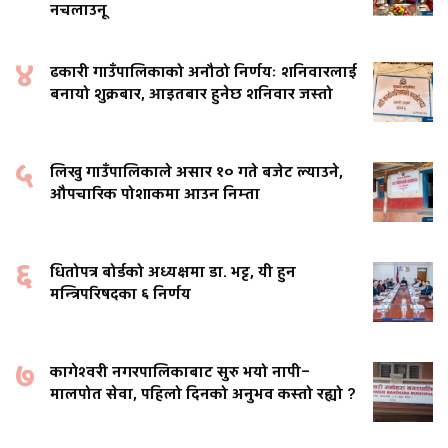
नचलाउनू
४
ढकारी गाउँपालिकाको अनौठो निर्णयः शनिवारलाई
बनायो शुक्रबार, आइतबार हुनेछ शनिवार जस्तो
५
लिखु गाउँपालिकाले असार १० गते बजेट ल्याउने,
औपचारिक पोशाकमा आउन निम्ता
६
धितोपत्र बोर्डको अध्यक्षमा डा. भट्ट, यी हुन
मन्त्रिपरिषदका ६ निर्णय
७
कागेश्वरी नगरपालिकाबाट सुरु भयो नापी–
मालपोत सेवा, पहिलो दिनको अनुभव कस्तो रह्यो ?