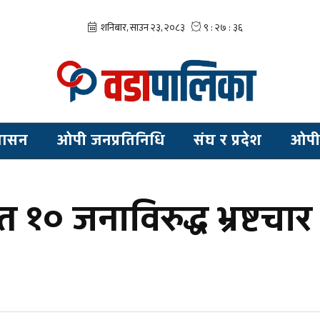
शासन
ओपी जनप्रतिनिधि
संघ र प्रदेश
ओपी
० जनाविरुद्ध भ्रष्टचार 