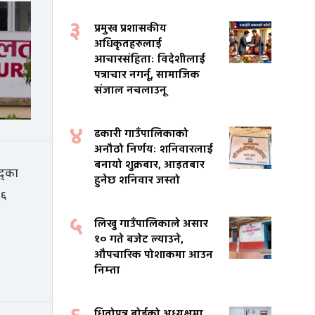
३
प्रमुख प्रशासकीय
अधिकृतहरुलाई
आचारसंहिताः विदेशीलाई
पत्राचार नगर्नू, सामाजिक
संजाल नचलाउनू
४
ढकारी गाउँपालिकाको
अनौठो निर्णयः शनिवारलाई
बनायो शुक्रबार, आइतबार
हुनेछ शनिवार जस्तो
५
लिखु गाउँपालिकाले असार
१० गते बजेट ल्याउने,
औपचारिक पोशाकमा आउन
निम्ता
धितोपत्र बोर्डको अध्यक्षमा