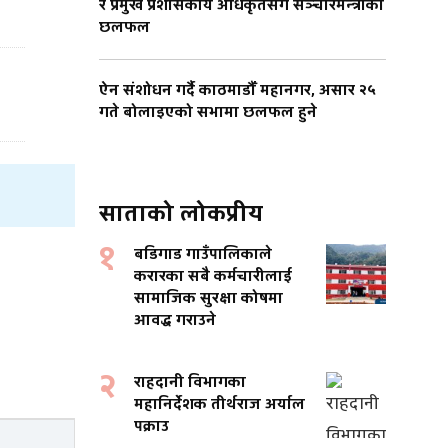
र प्रमुख प्रशासकीय अधिकृतसँग सञ्चारमन्त्रीको
छलफल
ऐन संशोधन गर्दै काठमाडौँ महानगर, असार २५
गते बोलाइएको सभामा छलफल हुने
साताको लोकप्रीय
१
बडिगाड गाउँपालिकाले
करारका सबै कर्मचारीलाई
सामाजिक सुरक्षा कोषमा
आवद्ध गराउने
२
राहदानी विभागका
महानिर्देशक तीर्थराज अर्याल
पक्राउ