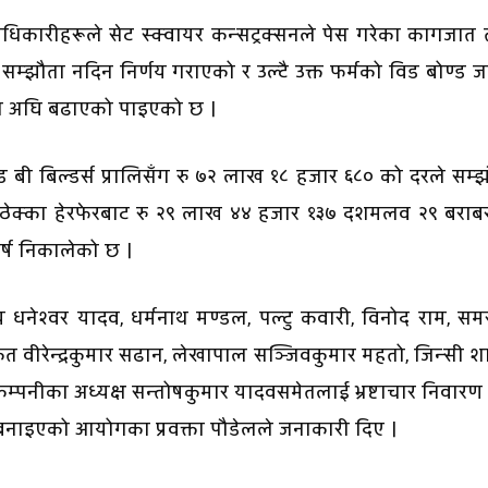
ारीहरूले सेट स्क्वायर कन्सट्रक्सनले पेस गरेका कागजात 
सम्झौता नदिन निर्णय गराएको र उल्टै उक्त फर्मको विड बोण्ड
ियामा अघि बढाएको पाइएको छ ।
ण्ड बी बिल्डर्स प्रालिसँग रु ७२ लाख १८ हजार ६८० को दरले सम्
 ठेक्का हेरफेरबाट रु २९ लाख ४४ हजार १३७ दशमलव २९ बराब
्ष निकालेको छ ।
धनेश्वर यादव, धर्मनाथ मण्डल, पल्टु कवारी, विनोद राम, स
कृत वीरेन्द्रकुमार सढान, लेखापाल सञ्जिवकुमार महतो, जिन्सी 
म्पनीका अध्यक्ष सन्तोषकुमार यादवसमेतलाई भ्रष्टाचार निवारण
नाइएको आयोगका प्रवक्ता पौडेलले जनाकारी दिए ।