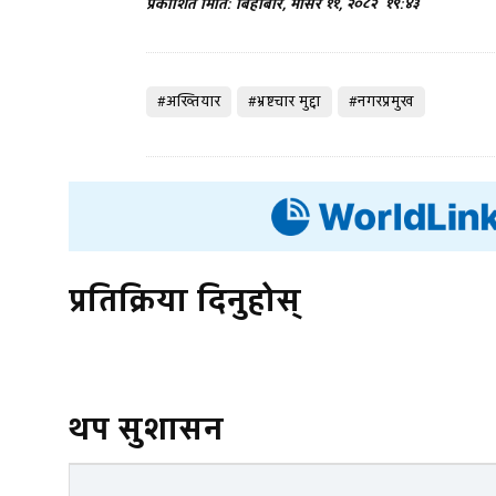
प्रकाशित मिति: बिहीबार, मंसिर ११, २०८२
१९:४३
#अख्तियार
#भ्रष्टचार मुद्दा
#नगरप्रमुख
प्रतिक्रिया दिनुहोस्
थप सुशासन