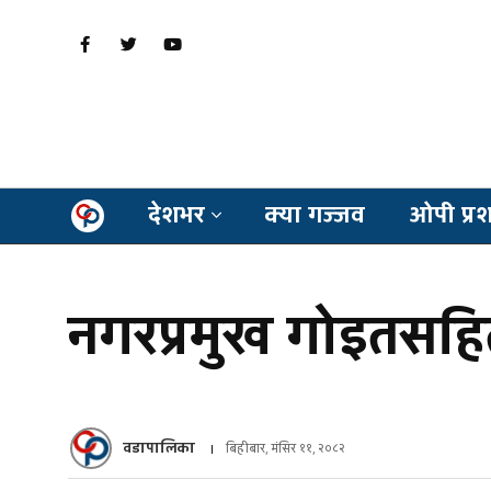
देशभर
क्या गज्जव
ओपी प्र
नगरप्रमुख गोइतसहित १
वडापालिका
बिहीबार, मंसिर ११, २०८२