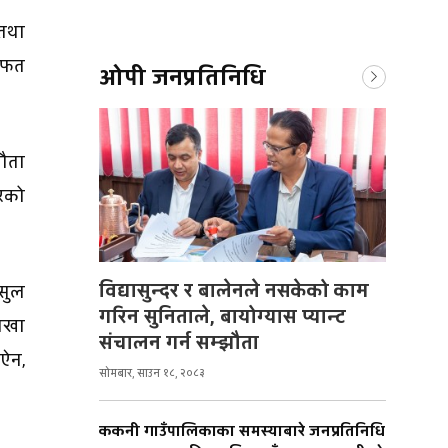
तथा
 जफत
ओपी जनप्रतिनिधि
झौता
रको
विद्यासुन्दर र बालेनले नसकेको काम
मसुल
गरिन सुनिताले, बायोग्यास प्यान्ट
शाखा
संचालन गर्न सम्झौता
 ऐन,
सोमबार, साउन १८, २०८३
ककनी गाउँपालिकाका समस्याबारे जनप्रतिनिधि