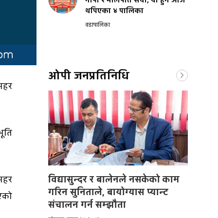
नापी र मालपोत सेवा, यी हुन आज
थपिएका ४ पालिका
वडापालिका
ओपी जनप्रतिनिधि
ुसहर
भूति
विद्यासुन्दर र बालेनले नसकेको काम
सहर
गरिन सुनिताले, बायोग्यास प्यान्ट
िएको
संचालन गर्न सम्झौता