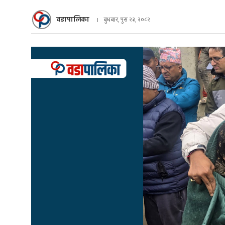
वडापालिका
बुधबार, पुस २३, २०८२