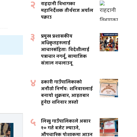
२
राहदानी विभागका
महानिर्देशक तीर्थराज अर्याल
पक्राउ
३
प्रमुख प्रशासकीय
अधिकृतहरुलाई
आचारसंहिताः विदेशीलाई
पत्राचार नगर्नू, सामाजिक
संजाल नचलाउनू
४
ढकारी गाउँपालिकाको
अनौठो निर्णयः शनिवारलाई
बनायो शुक्रबार, आइतबार
हुनेछ शनिवार जस्तो
५
लिखु गाउँपालिकाले असार
१० गते बजेट ल्याउने,
औपचारिक पोशाकमा आउन