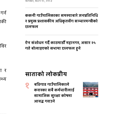
सोमबार, साउन १८, २०८३
गर्न
ककनी गाउँपालिकाका समस्याबारे जनप्रतिनिधि
र प्रमुख प्रशासकीय अधिकृतसँग सञ्चारमन्त्रीको
निकी
छलफल
ऐन संशोधन गर्दै काठमाडौँ महानगर, असार २५
िविर
गते बोलाइएको सभामा छलफल हुने
ना र
साताको लोकप्रीय
्थ्य
१
बडिगाड गाउँपालिकाले
करारका सबै कर्मचारीलाई
सामाजिक सुरक्षा कोषमा
आवद्ध गराउने