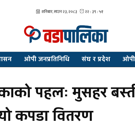
शासन
ओपी जनप्रतिनिधि
संघ र प्रदेश
ओपी
िकाको पहलः मुसहर बस्त
ायो कपडा वितरण