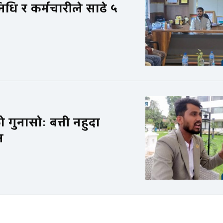
धि र कर्मचारीले साढे ५
 गुनासोः बत्ती नहुदा
न