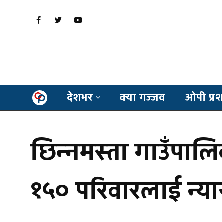
देशभर
क्या गज्जव
ओपी प्र
छिन्नमस्ता गाउँपाल
१५० परिवारलाई न्य