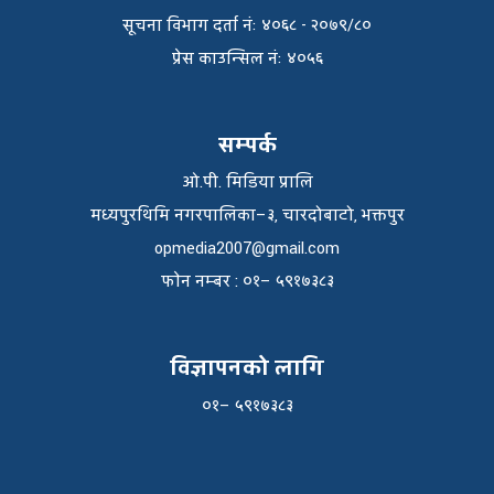
सूचना विभाग दर्ता नंः ४०६८ - २०७९/८०
प्रेस काउन्सिल नंः ४०५६
सम्पर्क
ओ.पी. मिडिया प्रालि
मध्यपुरथिमि नगरपालिका–३, चारदोबाटो, भक्तपुर
opmedia2007@gmail.com
फाेन नम्बर : ०१– ५९१७३८३
विज्ञापनको लागि
०१– ५९१७३८३