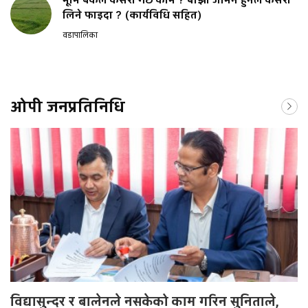
भूमि बैंकले कसरी गर्छ काम ? बाँझो जमिन हुनेले कसरी
लिने फाइदा ? (कार्यविधि सहित)
वडापालिका
ओपी जनप्रतिनिधि
विद्यासुन्दर र बालेनले नसकेको काम गरिन सुनिताले,