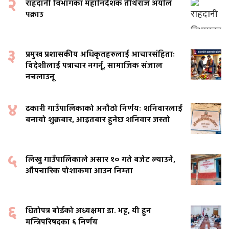
२
राहदानी विभागका महानिर्देशक तीर्थराज अर्याल
पक्राउ
३
प्रमुख प्रशासकीय अधिकृतहरुलाई आचारसंहिताः
विदेशीलाई पत्राचार नगर्नू, सामाजिक संजाल
नचलाउनू
४
ढकारी गाउँपालिकाको अनौठो निर्णयः शनिवारलाई
बनायो शुक्रबार, आइतबार हुनेछ शनिवार जस्तो
५
लिखु गाउँपालिकाले असार १० गते बजेट ल्याउने,
औपचारिक पोशाकमा आउन निम्ता
६
धितोपत्र बोर्डको अध्यक्षमा डा. भट्ट, यी हुन
मन्त्रिपरिषदका ६ निर्णय