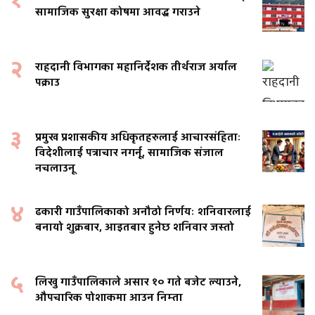
१
सामाजिक सुरक्षा कोषमा आवद्ध गराउने
२
राहदानी विभागका महानिर्देशक तीर्थराज अर्याल
पक्राउ
३
प्रमुख प्रशासकीय अधिकृतहरुलाई आचारसंहिताः
विदेशीलाई पत्राचार नगर्नू, सामाजिक संजाल
नचलाउनू
४
ढकारी गाउँपालिकाको अनौठो निर्णयः शनिवारलाई
बनायो शुक्रबार, आइतबार हुनेछ शनिवार जस्तो
५
लिखु गाउँपालिकाले असार १० गते बजेट ल्याउने,
औपचारिक पोशाकमा आउन निम्ता