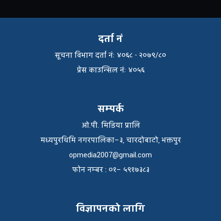
दर्ता नं
सूचना विभाग दर्ता नंः ४०६८ - २०७९/८०
प्रेस काउन्सिल नंः ४०५६
सम्पर्क
ओ.पी. मिडिया प्रालि
मध्यपुरथिमि नगरपालिका–३, चारदोबाटो, भक्तपुर
opmedia2007@gmail.com
फाेन नम्बर : ०१– ५९१७३८३
विज्ञापनको लागि