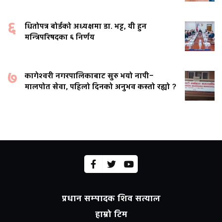
६
धितोपत्र बोर्डको अध्यक्षमा डा. भट्ट, यी हुन
मन्त्रिपरिषदका ६ निर्णय
७
कागेश्वरी नगरपालिकाबाट सुरु भयो नापी–
मालपोत सेवा, पहिलो दिनको अनुभव कस्तो रह्यो ?
प्रधान सम्पादक शिव सत्याल
हाम्रो टिम