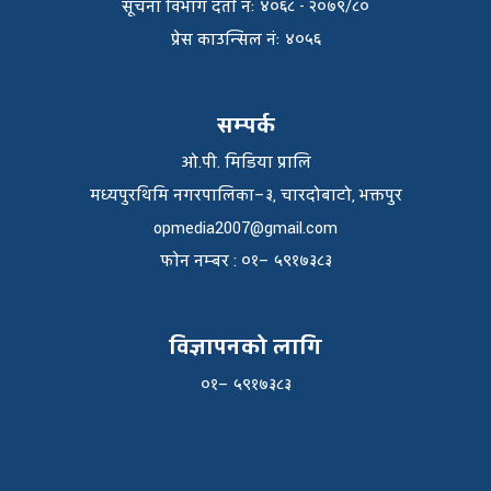
सूचना विभाग दर्ता नंः ४०६८ - २०७९/८०
प्रेस काउन्सिल नंः ४०५६
सम्पर्क
ओ.पी. मिडिया प्रालि
मध्यपुरथिमि नगरपालिका–३, चारदोबाटो, भक्तपुर
opmedia2007@gmail.com
फाेन नम्बर : ०१– ५९१७३८३
विज्ञापनको लागि
०१– ५९१७३८३