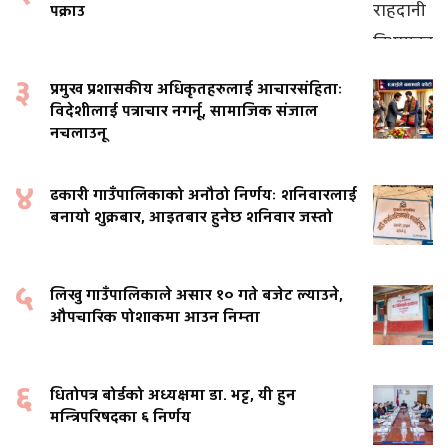
पक्राउ
३
प्रमुख प्रशासकीय अधिकृतहरुलाई आचारसंहिताः
विदेशीलाई पत्राचार नगर्नू, सामाजिक संजाल
नचलाउनू
४
ढकारी गाउँपालिकाको अनौठो निर्णयः शनिवारलाई
बनायो शुक्रबार, आइतबार हुनेछ शनिवार जस्तो
५
लिखु गाउँपालिकाले असार १० गते बजेट ल्याउने,
औपचारिक पोशाकमा आउन निम्ता
६
धितोपत्र बोर्डको अध्यक्षमा डा. भट्ट, यी हुन
मन्त्रिपरिषदका ६ निर्णय