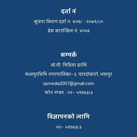
दर्ता नं
सूचना विभाग दर्ता नंः ४०६८ - २०७९/८०
प्रेस काउन्सिल नंः ४०५६
सम्पर्क
ओ.पी. मिडिया प्रालि
मध्यपुरथिमि नगरपालिका–३, चारदोबाटो, भक्तपुर
opmedia2007@gmail.com
फाेन नम्बर : ०१– ५९१७३८३
विज्ञापनको लागि
०१– ५९१७३८३