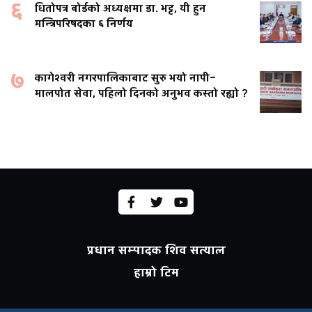
६
धितोपत्र बोर्डको अध्यक्षमा डा. भट्ट, यी हुन
मन्त्रिपरिषदका ६ निर्णय
७
कागेश्वरी नगरपालिकाबाट सुरु भयो नापी–
मालपोत सेवा, पहिलो दिनको अनुभव कस्तो रह्यो ?
प्रधान सम्पादक शिव सत्याल
हाम्रो टिम