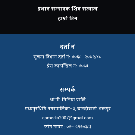
प्रधान सम्पादक शिव सत्याल
हाम्रो टिम
दर्ता नं
सूचना विभाग दर्ता नंः ४०६८ - २०७९/८०
प्रेस काउन्सिल नंः ४०५६
सम्पर्क
ओ.पी. मिडिया प्रालि
मध्यपुरथिमि नगरपालिका–३, चारदोबाटो, भक्तपुर
opmedia2007@gmail.com
फाेन नम्बर : ०१– ५९१७३८३