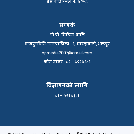
प्रेस काउन्सिल नंः ४०५६
सम्पर्क
ओ.पी. मिडिया प्रालि
मध्यपुरथिमि नगरपालिका–३, चारदोबाटो, भक्तपुर
opmedia2007@gmail.com
फाेन नम्बर : ०१– ५९१७३८३
विज्ञापनको लागि
०१– ५९१७३८३