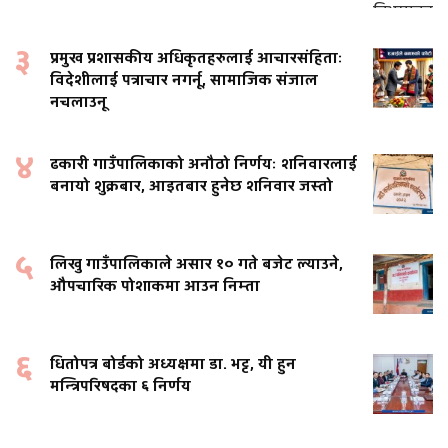
३
प्रमुख प्रशासकीय अधिकृतहरुलाई आचारसंहिताः
विदेशीलाई पत्राचार नगर्नू, सामाजिक संजाल
नचलाउनू
४
ढकारी गाउँपालिकाको अनौठो निर्णयः शनिवारलाई
बनायो शुक्रबार, आइतबार हुनेछ शनिवार जस्तो
५
लिखु गाउँपालिकाले असार १० गते बजेट ल्याउने,
औपचारिक पोशाकमा आउन निम्ता
६
धितोपत्र बोर्डको अध्यक्षमा डा. भट्ट, यी हुन
मन्त्रिपरिषदका ६ निर्णय