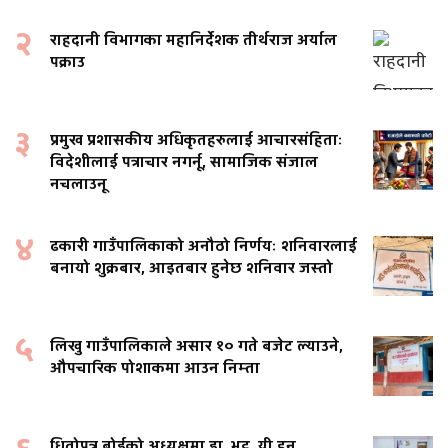
२
राहदानी विभागका महानिर्देशक तीर्थराज अर्याल
पक्राउ
३
प्रमुख प्रशासकीय अधिकृतहरुलाई आचारसंहिताः
विदेशीलाई पत्राचार नगर्नू, सामाजिक संजाल
नचलाउनू
४
ढकारी गाउँपालिकाको अनौठो निर्णयः शनिवारलाई
बनायो शुक्रबार, आइतबार हुनेछ शनिवार जस्तो
५
लिखु गाउँपालिकाले असार १० गते बजेट ल्याउने,
औपचारिक पोशाकमा आउन निम्ता
धितोपत्र बोर्डको अध्यक्षमा डा. भट्ट, यी हुन