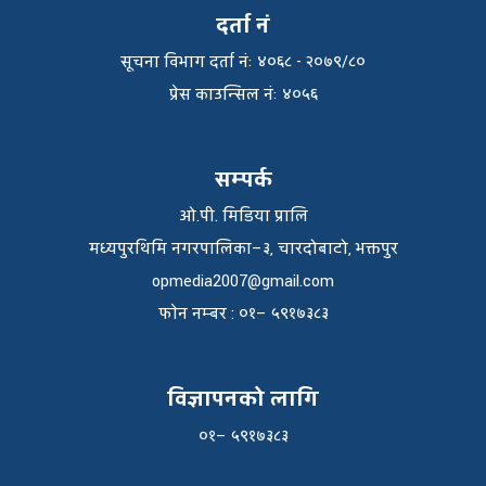
दर्ता नं
सूचना विभाग दर्ता नंः ४०६८ - २०७९/८०
प्रेस काउन्सिल नंः ४०५६
सम्पर्क
ओ.पी. मिडिया प्रालि
मध्यपुरथिमि नगरपालिका–३, चारदोबाटो, भक्तपुर
opmedia2007@gmail.com
फाेन नम्बर : ०१– ५९१७३८३
विज्ञापनको लागि
०१– ५९१७३८३