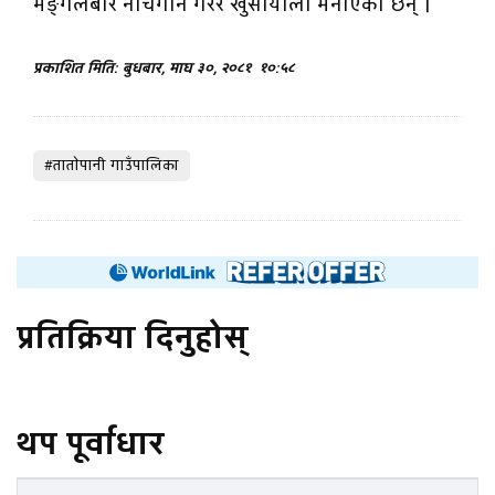
मङ्गलबार नाचगान गरेर खुसीयाली मनाएका छन् ।
प्रकाशित मिति: बुधबार, माघ ३०, २०८१
१०:५८
#ताताेपानी गाउँपालिका
प्रतिक्रिया दिनुहोस्
थप पूर्वाधार