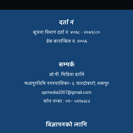
दर्ता नं
सूचना विभाग दर्ता नंः ४०६८ - २०७९/८०
प्रेस काउन्सिल नंः ४०५६
सम्पर्क
ओ.पी. मिडिया प्रालि
मध्यपुरथिमि नगरपालिका–३, चारदोबाटो, भक्तपुर
opmedia2007@gmail.com
फाेन नम्बर : ०१– ५९१७३८३
विज्ञापनको लागि