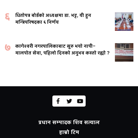
६
धितोपत्र बोर्डको अध्यक्षमा डा. भट्ट, यी हुन
मन्त्रिपरिषदका ६ निर्णय
७
कागेश्वरी नगरपालिकाबाट सुरु भयो नापी–
मालपोत सेवा, पहिलो दिनको अनुभव कस्तो रह्यो ?
प्रधान सम्पादक शिव सत्याल
हाम्रो टिम