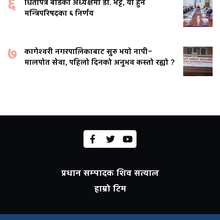
६
धितोपत्र बोर्डको अध्यक्षमा डा. भट्ट, यी हुन
मन्त्रिपरिषदका ६ निर्णय
७
कागेश्वरी नगरपालिकाबाट सुरु भयो नापी–
मालपोत सेवा, पहिलो दिनको अनुभव कस्तो रह्यो ?
प्रधान सम्पादक शिव सत्याल
हाम्रो टिम