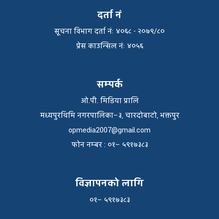
दर्ता नं
सूचना विभाग दर्ता नंः ४०६८ - २०७९/८०
प्रेस काउन्सिल नंः ४०५६
सम्पर्क
ओ.पी. मिडिया प्रालि
मध्यपुरथिमि नगरपालिका–३, चारदोबाटो, भक्तपुर
opmedia2007@gmail.com
फाेन नम्बर : ०१– ५९१७३८३
विज्ञापनको लागि
०१– ५९१७३८३