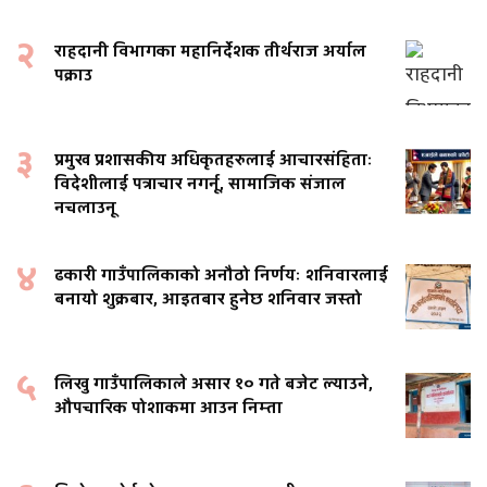
२
राहदानी विभागका महानिर्देशक तीर्थराज अर्याल
पक्राउ
३
प्रमुख प्रशासकीय अधिकृतहरुलाई आचारसंहिताः
विदेशीलाई पत्राचार नगर्नू, सामाजिक संजाल
नचलाउनू
४
ढकारी गाउँपालिकाको अनौठो निर्णयः शनिवारलाई
बनायो शुक्रबार, आइतबार हुनेछ शनिवार जस्तो
५
लिखु गाउँपालिकाले असार १० गते बजेट ल्याउने,
औपचारिक पोशाकमा आउन निम्ता